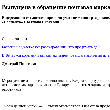
Выпущена в обращение почтовая марка 
В церемонии ее гашения приняли участие министр здраво
«Белпочта» Светлана Юркевич.
Сейчас читают
Бассейн на участке без разочарований: что продумать до…
В Беларуси компании начали активнее повышать зарплаты из-
Дмитрий Пиневич:
Мероприятие очень символично для нас. Ведь оно приурочено н
летие системы здравоохранения Беларуси» является одним из 
работников.
Тираж данной марки — 35 тысяч экземпляров. Она стала про