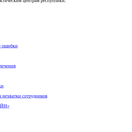
ктическим центрам республики.
е ошибки
лечения
ки
а нехватки сотрудников
РЕЙН»