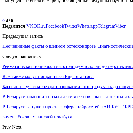
выпущены почтовые марки, посвященные ведущим научно-пра
0
420
Поделится
VK
OK.ru
Facebook
Twitter
WhatsApp
Telegram
Viber
Предыдущая запись
Неочевидные факты о шейном остеохондрозе. Диагностически
Следующая запись
Ревматическая полимиалгия: от эпидемиологии до перспектив 
Вам также могут понравиться
Еще от автора
Бассейн на участке без разочарований: что продумать до покуп
В Беларуси компании начали активнее повышать зарплаты из-з
В Беларуси запущен проект в сфере нейросетей «АИ БУСТ Б
Замена боковых панелей ноутбука
Prev
Next