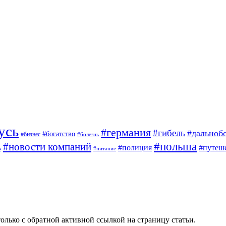
усь
#германия
#гибель
#дальноб
#богатство
#бизнес
#болезнь
#польша
#новости компаний
#полиция
#путеш
ь
#питание
олько с обратной активной ссылкой на страницу статьи.