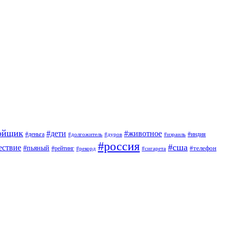
ойщик
#дети
#животное
#индия
#деньга
#долгожитель
#дуров
#израиль
#россия
#сша
ествие
#пьяный
#телефон
#рейтинг
#сигарета
#рекорд