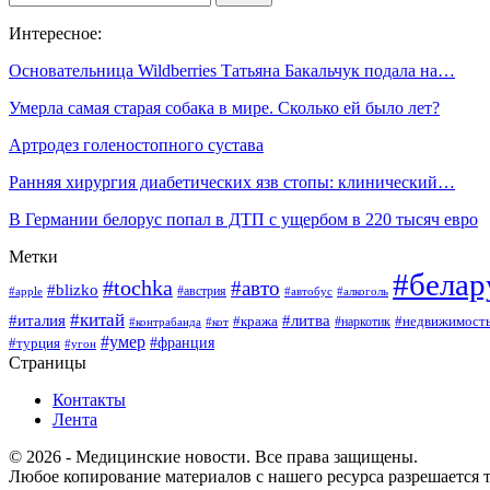
Интересное:
Основательница Wildberries Татьяна Бакальчук подала на…
Умерла самая старая собака в мире. Сколько ей было лет?
Артродез голеностопного сустава
Ранняя хирургия диабетических язв стопы: клинический…
В Германии белорус попал в ДТП с ущербом в 220 тысяч евро
Метки
#белар
#tochka
#авто
#blizko
#австрия
#алкоголь
#apple
#автобус
#китай
#италия
#литва
#кража
#недвижимост
#наркотик
#контрабанда
#кот
#умер
#франция
#турция
#угон
Страницы
Контакты
Лента
© 2026 - Медицинские новости. Все права защищены.
Любое копирование материалов с нашего ресурса разрешается т