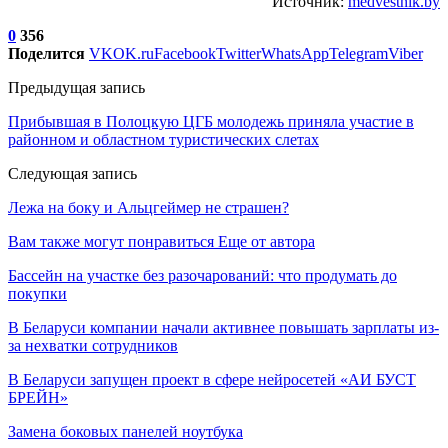
Источник:
medvestnik.by
0
356
Поделится
VK
OK.ru
Facebook
Twitter
WhatsApp
Telegram
Viber
Предыдущая запись
Прибывшая в Полоцкую ЦГБ молодежь приняла участие в
районном и областном туристических слетах
Следующая запись
Лежа на боку и Альцгеймер не страшен?
Вам также могут понравиться
Еще от автора
Бассейн на участке без разочарований: что продумать до
покупки
В Беларуси компании начали активнее повышать зарплаты из-
за нехватки сотрудников
В Беларуси запущен проект в сфере нейросетей «АИ БУСТ
БРЕЙН»
Замена боковых панелей ноутбука