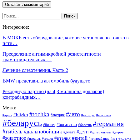
Интересное:
В МОКБ есть оборудование, которое установлено только в
пяти…
Преодоление антимикробной резистентности
грамотрицательных …
Лечение слезотечения. Часть 2
BMW представила автомобиль будущего
Рекордную партию (на 4,3 миллиона долларов)
контрабандных…
Метки
#tochka
#авто
#blizko
#австрия
#алкоголь
#apple
#автобус
#беларусь
#германия
#богатство
#бизнес
#болезнь
#гибель
#дальнобойщик
#дети
#деньга
#долгожитель
#дуров
#китай
#животное
#италия
#кража
#индия
#израиль
#контрабанда
#кот