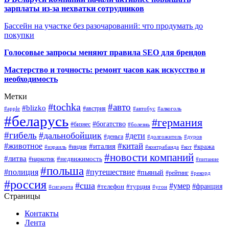
зарплаты из-за нехватки сотрудников
Бассейн на участке без разочарований: что продумать до
покупки
Голосовые запросы меняют правила SEO для брендов
Мастерство и точность: ремонт часов как искусство и
необходимость
Метки
#tochka
#авто
#blizko
#австрия
#алкоголь
#apple
#автобус
#беларусь
#германия
#богатство
#бизнес
#болезнь
#гибель
#дальнобойщик
#дети
#деньга
#долгожитель
#дуров
#китай
#животное
#италия
#кража
#индия
#израиль
#контрабанда
#кот
#новости компаний
#литва
#недвижимость
#наркотик
#питание
#польша
#полиция
#путешествие
#пьяный
#рейтинг
#рекорд
#россия
#сша
#умер
#телефон
#франция
#турция
#сигарета
#угон
Страницы
Контакты
Лента