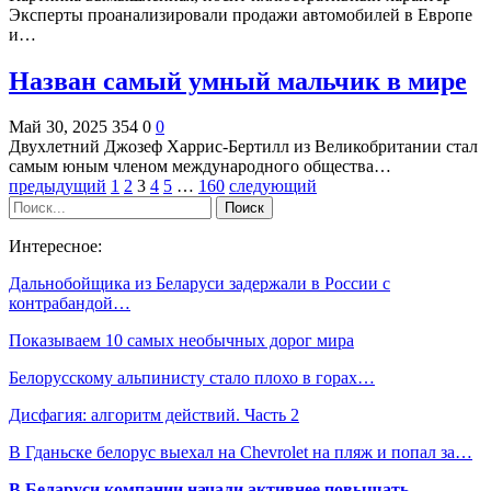
Эксперты проанализировали продажи автомобилей в Европе
и…
Назван самый умный мальчик в мире
Май 30, 2025
354
0
0
Двухлетний Джозеф Харрис-Бертилл из Великобритании стал
самым юным членом международного общества…
предыдущий
1
2
3
4
5
…
160
следующий
Интересное:
Дальнобойщика из Беларуси задержали в России с
контрабандой…
Показываем 10 самых необычных дорог мира
Белорусскому альпинисту стало плохо в горах…
Дисфагия: алгоритм действий. Часть 2
В Гданьске белорус выехал на Chevrolet на пляж и попал за…
В Беларуси компании начали активнее повышать