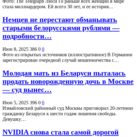
Фото: The Telegraph Люси Го раньше всех женщин в мире
стала миллиардером. Ей всего 30 лет, и ее история…
Немцев не перестают обманывать
старыми белорусскими рублями —
подробности…
Июн 8, 2025
386
0
0
Фото из открытых источников (иллюстративное) В Германии
зарегистрирован очередной случай мошенничества с…
Молодая мать из Беларуси пыталась
продать новорожденную дочь в Москве
— cуд вынес…
Июн 5, 2025
396
0
0
Измайловский районный суд Москвы приговорил 20-летнюю
гражданку Беларуси к шести годам лишения свободы.
Девушку…
NVIDIA снова стала самой дорогой