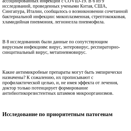
ассоциированных инфекций с COVID-19. В 6 из 9
исследований, проведенных учеными Китая, США,
Сингапура, Италии, сообщалось о возникновении сочетанной
бактериальной инфекции: микоплазменная, стрептококковая,
хламидийная пневмония, легионелла пневмофила.
В 8 исследованиях были данные по сопутствующим
вирусным инфекциям: вирус, энтеровирус, респираторно-
синцитиальный вирус, метапневмовирус.
Какие антимикробные препараты могут быть эмпирически
назначены? К сожалению, их прописывают с
профилактической целью, и, не имея эффекта от лечения,
доктор только потенцирует формирование
антибиотикорезистентных штаммов микроорганизмов.
Исследование по приоритетным патогенам