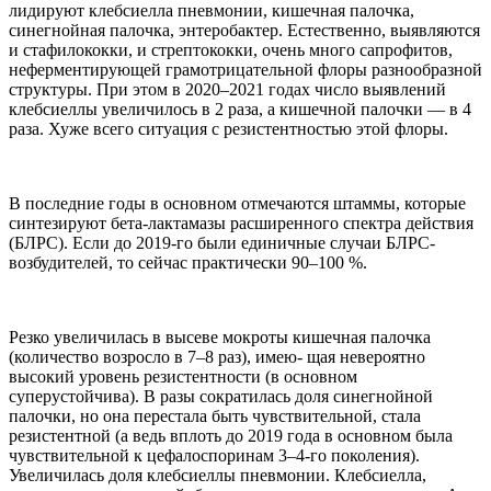
лидируют клебсиелла пневмонии, кишечная палочка,
синегнойная палочка, энтеробактер. Естественно, выявляются
и стафилококки, и стрептококки, очень много сапрофитов,
неферментирующей грамотрицательной флоры разнообразной
структуры. При этом в 2020–2021 годах число выявлений
клебсиеллы увеличилось в 2 раза, а кишечной палочки — в 4
раза. Хуже всего ситуация с резистентностью этой флоры.
В последние годы в основном отмечаются штаммы, которые
синтезируют бета-лактамазы расширенного спектра действия
(БЛРС). Если до 2019-го были единичные случаи БЛРС-
возбудителей, то сейчас практически 90–100 %.
Резко увеличилась в высеве мокроты кишечная палочка
(количество возросло в 7–8 раз), имею- щая невероятно
высокий уровень резистентности (в основном
суперустойчива). В разы сократилась доля синегнойной
палочки, но она перестала быть чувствительной, стала
резистентной (а ведь вплоть до 2019 года в основном была
чувствительной к цефалоспоринам 3–4-го поколения).
Увеличилась доля клебсиеллы пневмонии. Клебсиелла,