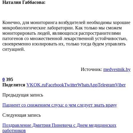
Наталия Габбасова:
Конечно, для мониторинга возбудителей необходимы хорошие
микробиологические лаборатории. Как только мы сможем
мониторировать людей, являющихся распространителями
патогенов со множественной лекарственной устойчивостью,
своевременно изолировать их, только тогда будем управлять
ситуацией.
Источник:
medvestnik.by
0
395
Поделится
VK
OK.ru
Facebook
Twitter
WhatsApp
Telegram
Viber
Предыдущая запись
Пациент со снижением слуха: о чем следует знать врачу
Следующая запись
Поздравление Дмитрия Пиневича с Днем медицинских
работников