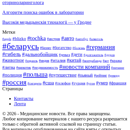
оториноларинголога
Алгоритм поиска ошибок в лаборатории
Высокія медыцынскія тэхналогіі — у Гродне
Метки
#tochka
#авто
#blizko
#австрия
#алкоголь
#apple
#автобус
#беларусь
#германия
#богатство
#бизнес
#болезнь
#гибель
#дальнобойщик
#дети
#деньга
#долгожитель
#дуров
#китай
#животное
#италия
#кража
#индия
#израиль
#контрабанда
#кот
#новости компаний
#литва
#недвижимость
#наркотик
#питание
#польша
#полиция
#путешествие
#пьяный
#рейтинг
#рекорд
#россия
#сша
#умер
#телефон
#франция
#турция
#сигарета
#угон
Страницы
Контакты
Лента
© 2026 - Медицинские новости. Все права защищены.
Любое копирование материалов с нашего ресурса разрешается
только с обратной активной ссылкой на страницу статьи.
Все материалы опубликованные на сайте взяты с открытых