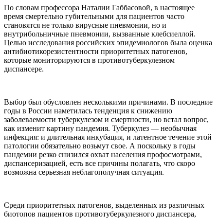
По словам профессора Наталии Габбасовой, в настоящее
время смертельно губительными для пациентов часто
становятся не только вирусные пневмонии, но и
внутрибольничные пневмонии, вызванные клебсиеллой.
Целью исследования российских эпидемиологов была оценка
антибиотикорезистентности приоритетных патогенов,
которые мониторируются в противотуберкулезном
диспансере.
Выбор был обусловлен несколькими причинами. В последние
годы в России наметилась тенденция к снижению
заболеваемости туберкулезом и смертности, но встал вопрос,
как изменит картину пандемия. Туберкулез — необычная
инфекция: и длительная инкубация, и латентное течение этой
патологии обязательно возьмут свое. А поскольку в годы
пандемии резко снизился охват населения профосмотрами,
диспансеризацией, есть все причины полагать, что скоро
возможна серьезная неблагополучная ситуация.
Среди приоритетных патогенов, выделенных из различных
биотопов пациентов противотуберкулезного диспансера,