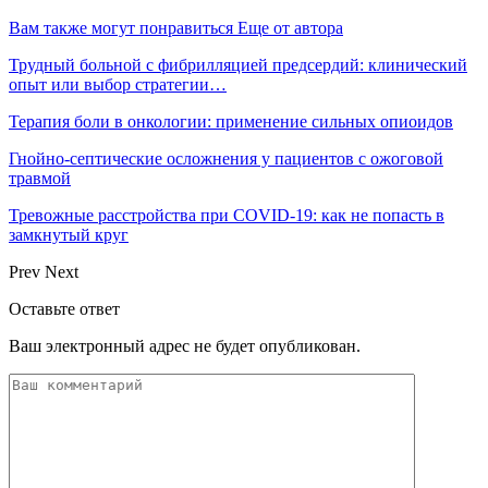
Вам также могут понравиться
Еще от автора
Трудный больной с фибрилляцией предсердий: клинический
опыт или выбор стратегии…
Терапия боли в онкологии: применение сильных опиоидов
Гнойно-септические осложнения у пациентов с ожоговой
травмой
Тревожные расстройства при COVID-19: как не попасть в
замкнутый круг
Prev
Next
Оставьте ответ
Ваш электронный адрес не будет опубликован.