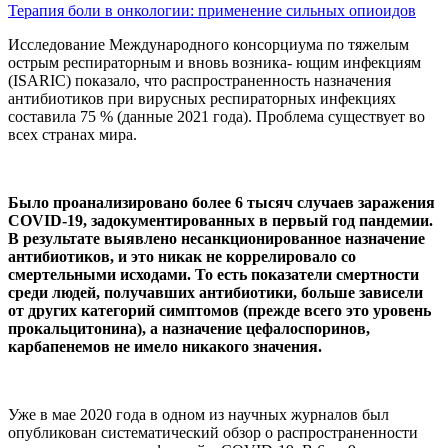
Терапия боли в онкологии: применение сильных опиоидов
Исследование Международного консорциума по тяжелым
острым респираторным и вновь возника- ющим инфекциям
(ISARIC) показало, что распространенность назначения
антибиотиков при вирусных респираторных инфекциях
составила 75 % (данные 2021 года). Проблема существует во
всех странах мира.
Было проанализировано более 6 тысяч случаев заражения
COVID-19, задокументированных в первый год пандемии.
В результате выявлено несанкционированное назначение
антибиотиков, и это никак не коррелировало со
смертельными исходами. То есть показатели смертности
среди людей, получавших антибиотики, больше зависели
от других категорий симптомов (прежде всего это уровень
прокальцитонина), а назначение цефалоспоринов,
карбапенемов не имело никакого значения.
Уже в мае 2020 года в одном из научных журналов был
опубликован систематический обзор о распространенности