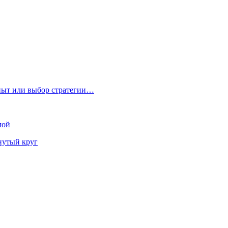
пыт или выбор стратегии…
мой
нутый круг