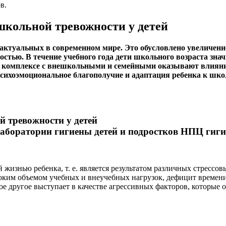
в.
школьной тревожности у детей
е актуальных в современном мире. Это обусловлено увеличе
стью. В течение учебного года дети школьного возраста зна
комплексе с внешкольными и семейными оказывают влияние 
хоэмоциональное благополучие и адаптация ребенка к школе
аборатории гигиены детей и подростков НПЦ гиг
жизнью ребенка, т. е. является результатом различных стрессов
соким объемом учебных и внеучебных нагрузок, дефицит време
е другое выступает в качестве агрессивных факторов, которые 