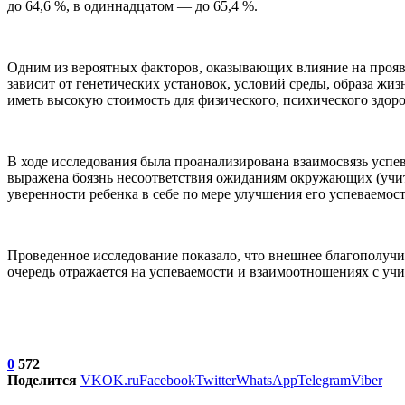
до 64,6 %, в одиннадцатом — до 65,4 %.
Одним из вероятных факторов, оказывающих влияние на прояв
зависит от генетических установок, условий среды, образа ж
иметь высокую стоимость для физического, психического здоро
В ходе исследования была проанализирована взаимосвязь успе
выражена боязнь несоответствия ожиданиям окружающих (учи
уверенности ребенка в себе по мере улучшения его успеваемост
Проведенное исследование показало, что внешнее благополучи
очередь отражается на успеваемости и взаимоотношениях с уч
0
572
Поделится
VK
OK.ru
Facebook
Twitter
WhatsApp
Telegram
Viber