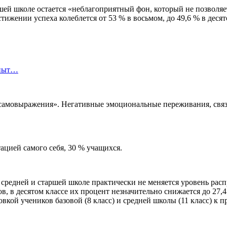
шей школе остается «неблагоприятный фон, который не позволяе
тижении успеха колеблется от 53 % в восьмом, до 49,6 % в десят
опыт…
 самовыражения». Негативные эмоциональные переживания, свя
ацией самого себя, 30 % учащихся.
 средней и старшей школе практически не меняется уровень расп
 в десятом классе их процент незначительно снижается до 27,4
вкой учеников базовой (8 класс) и средней школы (11 класс) к