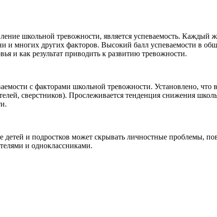
ление школьной тревожности, является успеваемость. Каждый ж
изни и многих других факторов. Высокий балл успеваемости в о
вья и как результат приводить к развитию тревожности.
ваемости с факторами школьной тревожности. Установлено, что 
телей, сверстников). Прослеживается тенденция снижения шко
и.
е детей и подростков может скрывать личностные проблемы, по
ителями и одноклассниками.