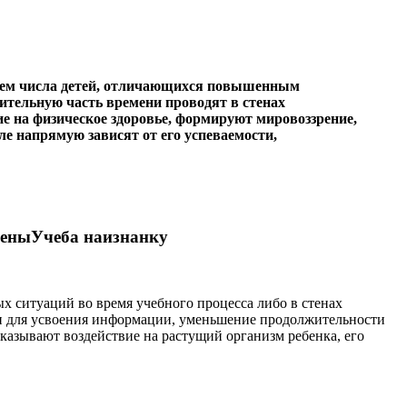
нием числа детей, отличающихся повышенным
чительную часть времени проводят в стенах
на физическое здоровье, формируют мировоззрение,
 напрямую зависят от его успеваемости,
иены
Учеба наизнанку
ых ситуаций во время учебного процесса либо в стенах
ни для усвоения информации, уменьшение продолжительности
оказывают воздействие на растущий организм ребенка, его