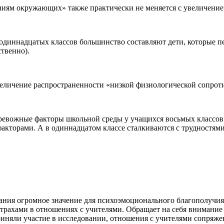
ниям окружающих» также практически не меняется с увеличение
 одиннадцатых классов большинство составляют дети, которые п
ственно).
еличение распространенности «низкой физиологической сопроти
тревожные факторы школьной среды у учащихся восьмых классов 
факторами. А в одиннадцатом классе сталкиваются с трудностями
ания огромное значение для психоэмоционального благополучия
трахами в отношениях с учителями. Обращает на себя внимание т
иняли участие в исследовании, отношения с учителями сопряжены