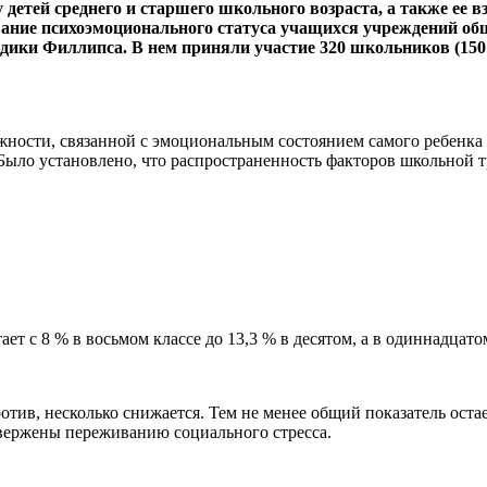
детей среднего и старшего школьного возраста, а также ее в
ание психоэмоционального статуса учащихся учреждений обще
одики Филлипса. В нем приняли участие 320 школьников (150
ожности, связанной с эмоциональным состоянием самого ребенка
Было установлено, что распространенность факторов школьной 
т с 8 % в восьмом классе до 13,3 % в десятом, а в одиннадцатом
отив, несколько снижается. Тем не менее общий показатель оста
вержены переживанию социального стресса.