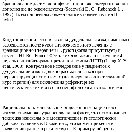
браширование дает мало информации и как альтернатива или
дополнение не рекомендуется (Sadowski D. C., Rabeneck L.,
1997). Всем пациентам должен быть выполнен тест на Н.
рylori.
Когда эндоскопически выявлена дуоденальная язва, симптомы
разрешаются после курса антисекреторного лечения с
эрадикационной терапией Н. рylori (когда присутствует) и
отмены НПВС. Более 90 % таких язв заживают в течение 4
недель с ингибиторами протонной помпы (ИПП) (Liang X. Y.
et al, 2008). Контрольное исследование у пациентов с
дуоденальной язвой должно рассматриваться при
персистирующих симптомах (несмотря на соответствующий
курс терапии) для исключения рефрактерных
пептическических и язв с неспецифическими этиологиями.
Рациональность контрольных эндоскопий у пациентов с
изъязвлениями желудка основана на факте, что некоторые из
таких язв изначально эндоскопически и гистологически
доброкачественные. Кроме того, это может привести к
выявлению раннего рака желудка. К примеру, общества