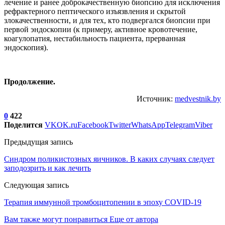
лечение и ранее доброкачественную биопсию для исключения
рефрактерного пептического изъязвления и скрытой
злокачественности, и для тех, кто подвергался биопсии при
первой эндоскопии (к примеру, активное кровотечение,
коагулопатия, нестабильность пациента, прерванная
эндоскопия).
Продолжение.
Источник:
medvestnik.by
0
422
Поделится
VK
OK.ru
Facebook
Twitter
WhatsApp
Telegram
Viber
Предыдущая запись
Синдром поликистозных яичников. В каких случаях следует
заподозрить и как лечить
Следующая запись
Терапия иммунной тромбоцитопении в эпоху COVID-19
Вам также могут понравиться
Еще от автора