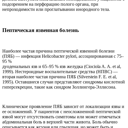
подозрением на перфорацию полого органа, при
непроходимости или проглатывании инородного тела.
Пептическая язвенная болезнь
Наиболее частая причина пептической язвенной болезни
(ПЯБ) — инфекция Helicobacter рylori, ассоциированная с 75–
95 %
дуоденальных язв и 65–95 % язв желудка (Ciociola A. A. et al,
1999). Нестероидные воспалительные средства (НПВС) —
вторая наиболее частая причина ПЯБ (Silverstein F. E. et al,
1995). Оставшиеся случаи представляют синдромы кислотной
гиперсекреции, такие как синдром Золлингера-Эллисона.
Клиническое проявление ПЯБ зависит от локализации язвы и
ее осложнений. У пациентов с неосложненной пептической
язвой могут отсутствовать симптомы или может отмечаться
абдоминальная боль в верхней части живота. Боль обычно
описывается как жгучая или грызущая, но может быть и