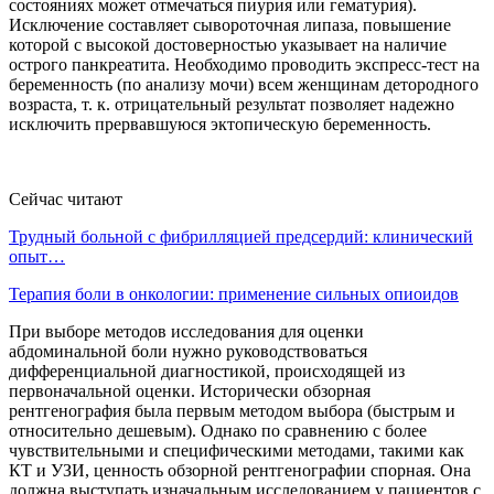
состояниях может отмечаться пиурия или гематурия).
Исключение составляет сывороточная липаза, повышение
которой с высокой достоверностью указывает на наличие
острого панкреатита. Необходимо проводить экспресс-тест на
беременность (по анализу мочи) всем женщинам детородного
возраста, т. к. отрицательный результат позволяет надежно
исключить прервавшуюся эктопическую беременность.
Сейчас читают
Трудный больной с фибрилляцией предсердий: клинический
опыт…
Терапия боли в онкологии: применение сильных опиоидов
При выборе методов исследования для оценки
абдоминальной боли нужно руководствоваться
дифференциальной диагностикой, происходящей из
первоначальной оценки. Исторически обзорная
рентгенография была первым методом выбора (быстрым и
относительно дешевым). Однако по сравнению с более
чувствительными и специфическими методами, такими как
КТ и УЗИ, ценность обзорной рентгенографии спорная. Она
должна выступать изначальным исследованием у пациентов с