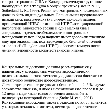
гастроэнтерологов США и Канады рекомендуют рутинное
наблюдение язвы желудка в общей практике (Breslin N. P.,
Sutherland L. R., 1999). Решение о контрольных исследованиях
должно быть индивидуальным. Если анамнез предполагает
низкий риск рака желудка (к примеру, молодой пациент,
принимающий НПВС с типичной НПВС-ассоциированной
патологией: множество эрозий и одна мелкая язва в
антральном отделе), необходимости в контрольных
исследованиях нет. Когда пациент имеет доброкачественную
язву при эндоскопии, подтвержденную биопсией с точной
этиологией (Н. рylori или НПВС) и бессимптомную после
лечения, вероятность злокачественности низкая.
Контрольные эндоскопии должны рассматриваться у
пациентов, у которых язва желудка эндоскопически
подозрительная на злокачественную, даже если биоптаты в
достаточном количестве доброкачественные.
Ложноотрицательные результаты биопсий — в 2–5 % случаев
злокачественных язв, и любая незажившая язва после 8 и до
12 недель медикаментозного лечения должна быть
подвергнута повторной биопсии (Stolte M. et al, 2001).
Контрольные эндоскопии также предполагаются у пациентов,
у которых остались симптомы, несмотря на достаточное