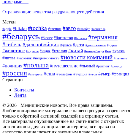
номерами.…
Отравляющие вещества раздражающего действия
Метки
#tochka
#авто
#blizko
#австрия
#алкоголь
#apple
#автобус
#беларусь
#германия
#богатство
#бизнес
#болезнь
#гибель
#дальнобойщик
#дети
#деньга
#долгожитель
#дуров
#китай
#животное
#италия
#кража
#индия
#израиль
#контрабанда
#кот
#новости компаний
#литва
#недвижимость
#наркотик
#питание
#польша
#полиция
#путешествие
#пьяный
#рейтинг
#рекорд
#россия
#сша
#умер
#телефон
#франция
#турция
#сигарета
#угон
Страницы
Контакты
Лента
© 2026 - Медицинские новости. Все права защищены.
Любое копирование материалов с нашего ресурса разрешается
только с обратной активной ссылкой на страницу статьи.
Все материалы опубликованные на сайте взяты с открытых
источников и других порталов интернета, все права на
авторство принадлежат их законным владельцам.