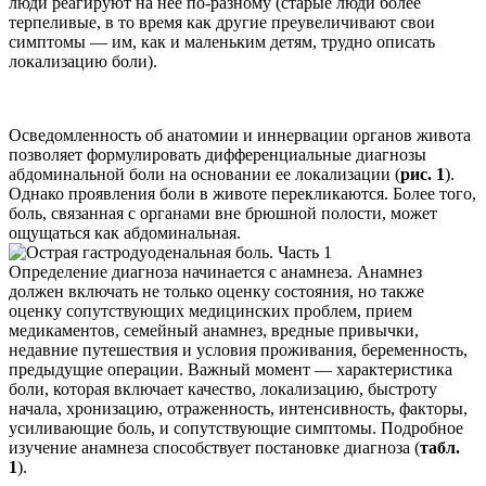
люди реагируют на нее по-разному (старые люди более
терпеливые, в то время как другие преувеличивают свои
симптомы — им, как и маленьким детям, трудно описать
локализацию боли).
Осведомленность об анатомии и иннервации органов живота
позволяет формулировать дифференциальные диагнозы
абдоминальной боли на основании ее локализации (
рис. 1
).
Однако проявления боли в животе перекликаются. Более того,
боль, связанная с органами вне брюшной полости, может
ощущаться как абдоминальная.
Определение диагноза начинается с анамнеза. Анамнез
должен включать не только оценку состояния, но также
оценку сопутствующих медицинских проблем, прием
медикаментов, семейный анамнез, вредные привычки,
недавние путешествия и условия проживания, беременность,
предыдущие операции. Важный момент — характеристика
боли, которая включает качество, локализацию, быстроту
начала, хронизацию, отраженность, интенсивность, факторы,
усиливающие боль, и сопутствующие симптомы. Подробное
изучение анамнеза способствует постановке диагноза (
табл.
1
).