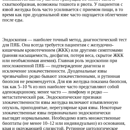
схваткообразная, возможны тошнота и рвота. У пациентов с
язвой желудка боль часто усиливается с приемом пищи, в то
время как при дуоденальной язве часто ощущается облегчение
после еды.
Эндоскопия — наиболее точный метод, диагностический тест
для ПЯБ. Она всегда требуется пациентам с желудочно-
кишечным кровотечением (ЖКК) или другими симптомами
(ранняя насыщаемость, дисфагия, потеря веса, скрытое ЖКК
или необъяснимая анемия). Главная роль эндоскопии при
неосложненной ПЯБ — подтверждение диагноза и
исключение злокачественности. Дуоденальные язвы
чрезвычайно редко бывают злокачественными, и рутинная
биопсия не рекомендуется. Для язв желудка показана биопсия,
так как 5–10 % из них наиболее часто представляют собой
аденокарциному, менее часто — лимфому и редко —
метастатический рак. Эндоскопические признаки
злокачественности язвы желудка включают изъязвленную
опухоль, приподнятые, нерегулярные края язвы. Некоторые
злокачественные язвы первоначально эндоскопически
выглядят нормальными. Необходимо взять множественные
биоптаты (не менее 10–12 или индивидуально) из основания,
края и окружающей слизистой. Рутинное цитологическое