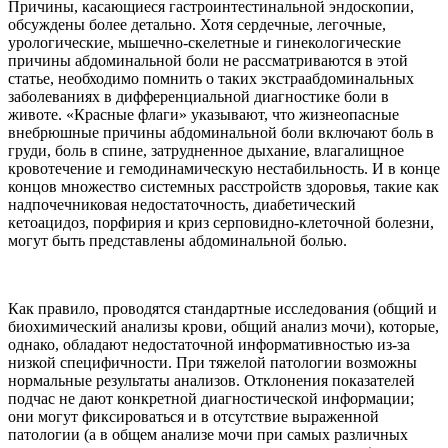
Причины, касающиеся гастроинтестинальной эндоскопии,
обсуждены более детально. Хотя сердечные, легочные,
урологические, мышечно-скелетные и гинекологические
причины абдоминальной боли не рассматриваются в этой
статье, необходимо помнить о таких экстраабдоминальных
заболеваниях в дифференциальной диагностике боли в
животе. «Красные флаги» указывают, что жизнеопасные
внебрюшные причины абдоминальной боли включают боль в
груди, боль в спине, затрудненное дыхание, влагалищное
кровотечение и гемодинамическую нестабильность. И в конце
концов множество системных расстройств здоровья, такие как
надпочечниковая недостаточность, диабетический
кетоацидоз, порфирия и криз серповидно-клеточной болезни,
могут быть представлены абдоминальной болью.
Как правило, проводятся стандартные исследования (общий и
биохимический анализы крови, общий анализ мочи), которые,
однако, обладают недостаточной информативностью из-за
низкой специфичности. При тяжелой патологии возможны
нормальные результаты анализов. Отклонения показателей
подчас не дают конкретной диагностической информации;
они могут фиксироваться и в отсутствие выраженной
патологии (а в общем анализе мочи при самых различных