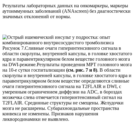
Результаты лабораторных данных на онкомаркеры, маркеры
аутоиммунных заболеваний (ANAscreen) без диагностически
значимых отклонений от нормы.
Рисунок 7.Сливные очаги гиперинтенсивного сигнала в
области скорлупы, внутренней капсулы, в головке хвостатого
ядра и паравентрикулярном белом веществе головного мозга
на DWI-режиме.Результаты проведения МРТ головного мозга
на 10-е сутки госпитализации
(см. рис. 7 и 8)
. В области
скорлупы и внутренней капсулы, в головке хвостатого ядра и
паравентрикулярном белом веществе определяются сливные
очаги гиперинтенсивного сигнала на Т2FLAIR и DWI, с
умеренным ограничением диффузии на ADC, в бороздах
мозжечка слева отмечается гиперинтенсивный сигнал на
Т2FLAIR. Срединные структуры не смещены. Желудочки
мозга не расширены. Субарахноидальные пространства
конвекса не изменены. Признаков нарушения
ликвородинамики не выявлено.