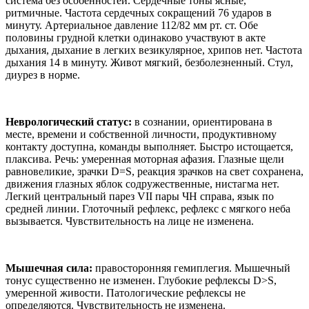
система без особенностей. Сердечные тоны ясные,
ритмичные. Частота сердечных сокращений 76 ударов в
минуту. Артериальное давление 112/82 мм рт. ст. Обе
половины грудной клетки одинаково участвуют в акте
дыхания, дыхание в легких везикулярное, хрипов нет. Частота
дыхания 14 в минуту. Живот мягкий, безболезненный. Стул,
диурез в норме.
Неврологический статус:
в сознании, ориентирована в
месте, времени и собственной личности, продуктивному
контакту доступна, команды выполняет. Быстро истощается,
плаксива. Речь: умеренная моторная афазия. Глазные щели
равновеликие, зрачки D=S, реакция зрачков на свет сохранена,
движения глазных яблок содружественные, нистагма нет.
Легкий центральный парез VII пары ЧН справа, язык по
средней линии. Глоточный рефлекс, рефлекс с мягкого неба
вызывается. Чувствительность на лице не изменена.
Мышечная сила:
правосторонняя гемиплегия. Мышечный
тонус существенно не изменен. Глубокие рефлексы D>S,
умеренной живости. Патологические рефлексы не
определяются. Чувствительность не изменена.