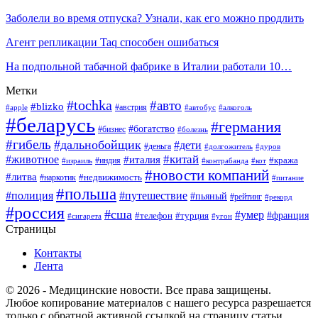
Заболели во время отпуска? Узнали, как его можно продлить
Агент репликации Taq способен ошибаться
На подпольной табачной фабрике в Италии работали 10…
Метки
#tochka
#авто
#blizko
#австрия
#алкоголь
#apple
#автобус
#беларусь
#германия
#богатство
#бизнес
#болезнь
#гибель
#дальнобойщик
#дети
#деньга
#долгожитель
#дуров
#китай
#животное
#италия
#кража
#индия
#израиль
#контрабанда
#кот
#новости компаний
#литва
#недвижимость
#наркотик
#питание
#польша
#полиция
#путешествие
#пьяный
#рейтинг
#рекорд
#россия
#сша
#умер
#телефон
#франция
#турция
#сигарета
#угон
Страницы
Контакты
Лента
© 2026 - Медицинские новости. Все права защищены.
Любое копирование материалов с нашего ресурса разрешается
только с обратной активной ссылкой на страницу статьи.