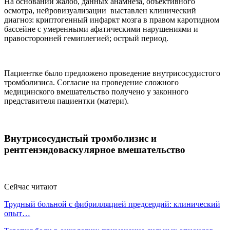
На основании жалоб, данных анамнеза, объективного
осмотра, нейровизуализации выставлен клинический
диагноз: криптогенный инфаркт мозга в правом каротидном
бассейне с умеренными афатическими нарушениями и
правосторонней гемиплегией; острый период.
Пациентке было предложено проведение внутрисосудистого
тромболизиса. Согласие на проведение сложного
медицинского вмешательство получено у законного
представителя пациентки (матери).
Внутрисосудистый тромболизис и
рентгенэндоваскулярное вмешательство
Сейчас читают
Трудный больной с фибрилляцией предсердий: клинический
опыт…