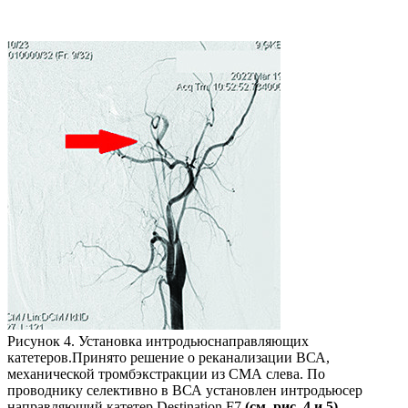
Рисунок 4. Установка интродьюснаправляющих
катетеров.Принято решение о реканализации ВСА,
механической тромбэкстракции из СМА слева. По
проводнику селективно в ВСА установлен интродьюсер
направляющий катетер Destination F7
(см. рис. 4 и 5).