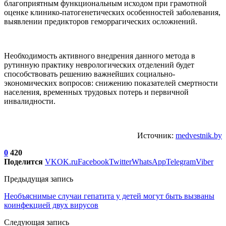
благоприятным функциональным исходом при грамотной
оценке клинико-патогенетических особенностей заболевания,
выявлении предикторов геморрагических осложнений.
Необходимость активного внедрения данного метода в
рутинную практику неврологических отделений будет
способствовать решению важнейших социально-
экономических вопросов: снижению показателей смертности
населения, временных трудовых потерь и первичной
инвалидности.
Источник:
medvestnik.by
0
420
Поделится
VK
OK.ru
Facebook
Twitter
WhatsApp
Telegram
Viber
Предыдущая запись
Необъяснимые случаи гепатита у детей могут быть вызваны
коинфекцией двух вирусов
Следующая запись