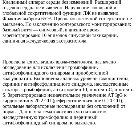
Клапанный аппарат сердца без изменений. Расширений
отделов сердца не выявлено. Нарушение локальной и
глобальной сократительной функции ЛЖ не выявлено.
Фракция выброса 65 %. Признаков легочной гипертензии не
выявлено. По заключению холтеровского мониторирования:
базовый ритм — синусовый, в дневное время
зарегистрировано 16 эпизодов синусовой тахикардии,
единичная желудочковая экстрасистола.
Проведена консультация врача-гематолога, назначено
обследование для исключения тромбофилии,
антифосфолипидного синдрома и приобретенной
коагулопатии. Выполнены анализы: уровень гомоцистеина,
скрининг антифосфолипидного синдрома, наследственные
факторы тромбофилии, антитромбин III, протеин-С, протеин-
S. Зарегистрировано незначительное увеличение АТ IgG к
кардиолипину 20,2 СU (референтное значение 0–20 СU),
остальные лабораторные исследования без отклонений от
нормы. Данных за гематологическую патологию,
наследственную тромбофилию и первичный
антифосфолипидный синдром не выявлено.