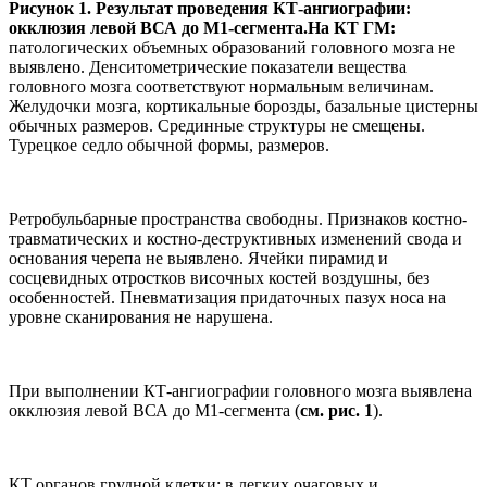
Рисунок 1. Результат проведения КТ-ангиографии:
окклюзия левой ВСА до М1-сегмента.На КТ ГМ:
патологических объемных образований головного мозга не
выявлено. Денситометрические показатели вещества
головного мозга соответствуют нормальным величинам.
Желудочки мозга, кортикальные борозды, базальные цистерны
обычных размеров. Срединные структуры не смещены.
Турецкое седло обычной формы, размеров.
Ретробульбарные пространства свободны. Признаков костно-
травматических и костно-деструктивных изменений свода и
основания черепа не выявлено. Ячейки пирамид и
сосцевидных отростков височных костей воздушны, без
особенностей. Пневматизация придаточных пазух носа на
уровне сканирования не нарушена.
При выполнении КТ-ангиографии головного мозга выявлена
окклюзия левой ВСА до М1-сегмента (
см. рис. 1
).
КТ органов грудной клетки: в легких очаговых и