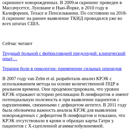
скрининге новорожденных. В 2009-м скрининг проведен в
Массачусетсе, Луизиане и Нью-Йорке, в 2010 году в
Калифорнии, Техасе и Пенсильвании. По состоянию на 2018-
й скрининг на раннее выявление ТКИД проводился уже во
всех штатах США.
Сейчас читают
Трудный больной с фибрилляцией предсердий: клинический
опыт…
Терапия боли в онкологии: применение сильных опиоидов
В 2007 году van Zelm et al. разработали анализ КРЭК с
использованием метода на основе количественной ПЦР в
реальном времени. Они продемонстрировали, что уровни
КРЭК отражают историю репликации В-лимфоцитов и имеют
потенциальную полезность и при выявлении пациентов с
нарушениями, связанными с дефицитом антител. В 2011 году
была обозначена важность анализа КРЭК для выявления
новорожденных с дефицитом В-лимфоцитов и показано, что
КРЭК отсутствовали в крови и образцах карты Гатри у
пациентов с X-сцепленной агаммаглобулинемией.