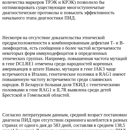
количества маркеров ТРЭК и КРЭК) позволило бы
оптимизировать существующие многоступенчатые
диагностические протоколы и повысить эффективность
начального этапа диагностики ПИД.
Несмотря на отсутствие доказательства этнической
предрасположенности к комбинированным дефектам Т- и В-
лимфоцитов, есть сообщения о более частой встречаемости
некоторых форм иммунодефицитов в определенных
этнических группах. Например, повышенная частота мутаций
в гене DCLRE1 отмечена среди народностей коренных
американцев в штате Навахо, мутации в гене JAK3 чаще
встречаются в Италии, генетические поломки в RAG1 имеют
повышенную частоту встречаемости среди славянских
народов. В Беларуси большая доля ТКИД с генетическими
поломками в гене RAG1 и IL7R выявлена среди детей
Брестской и Гомельской областей.
Согласно литературным данным, средний возраст постановки
диагноза ПИД при отсутствии скрининга колеблется в разных
странах от одного дня до 583 дней, составляя в среднем 138,5