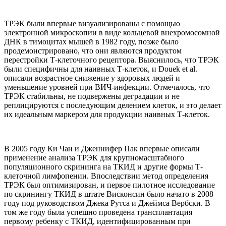
ТРЭК были впервые визуализированы с помощью
электронной микроскопии в виде кольцевой внехромосомной
ДНК в тимоцитах мышей в 1982 году, позже было
продемонстрировано, что они являются продуктом
перестройки Т-клеточного рецептора. Выяснилось, что ТРЭК
были специфичны для наивных Т-клеток, и Douek et al.
описали возрастное снижение у здоровых людей и
уменьшение уровней при ВИЧ-инфекции. Отмечалось, что
ТРЭК стабильны, не подвержены деградации и не
реплицируются с последующим делением клеток, и это делает
их идеальным маркером для продукции наивных Т-клеток.
В 2005 году Ки Чан и Дженнифер Пак впервые описали
применение анализа ТРЭК для крупномасштабного
популяционного скрининга на ТКИД и другие формы Т-
клеточной лимфопении. Впоследствии метод определения
ТРЭК был оптимизирован, и первое пилотное исследование
по скринингу ТКИД в штате Висконсин было начато в 2008
году под руководством Джека Рутса и Джеймса Вербски. В
том же году была успешно проведена трансплантация
первому ребенку с ТКИД, идентифицированным при