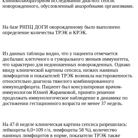
клиниколабораторном исследовании диагноз: сепсис
новорожденного, обусловленный анаэробными организмами.
На базе РНПЦ ДОГИ оворожденному было выполнено
определение количества ТРЭК и КРЭК.
Из данных таблицы видно, что у пациента отмечается
дисбаланс клеточного и гуморального звеньев иммунитета,
что характерно для недоношенных новорожденных. Однако
ввиду клинической картины сепсиса, низких наивных
лимфоцитов и показателей ТРЭК возникла настороженность
относительно диагноза тяжелого комбинированного
иммунодефицита. Пациент был консультирован врачом-
иммунологом Юлией Жаранковой, принято решение
продолжать иммунологическое наблюдение в динамике по
достижении гестационного возраста не менее 37 недель.
На 47-й неделе клиническая картина сепсиса разрешилась:
лейкоциты 6,0×109 г/л, лимфоциты 58 %), количество
наивных лимфоцитов в норме, показатели ТРЭК также