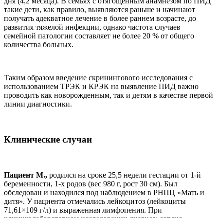
дня (4,2 месяца). В семьях с отягощенным анамнезом по ПИД
такие дети, как правило, выявляются раньше и начинают
получать адекватное лечение в более раннем возрасте, до
развития тяжелой инфекции, однако частота случаев
семейной патологии составляет не более 20 % от общего
количества больных.
Таким образом введение скринингового исследования с
использованием ТРЭК и КРЭК на выявление ПИД важно
проводить как новорожденным, так и детям в качестве первой
линии диагностики.
Клинические случаи
Пациент М.,
родился на сроке 25,5 недели гестации от 1-й
беременности, 1-х родов (вес 980 г, рост 30 см). Был
обследован и находился под наблюдением в РНПЦ «Мать и
дитя». У пациента отмечались лейкоцитоз (лейкоциты
71,61×109 г/л) и выраженная лимфопения. При