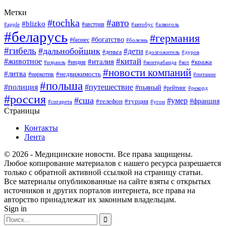
Метки
#tochka
#авто
#blizko
#австрия
#алкоголь
#apple
#автобус
#беларусь
#германия
#богатство
#бизнес
#болезнь
#гибель
#дальнобойщик
#дети
#деньга
#долгожитель
#дуров
#китай
#животное
#италия
#кража
#индия
#израиль
#контрабанда
#кот
#новости компаний
#литва
#недвижимость
#наркотик
#питание
#польша
#полиция
#путешествие
#пьяный
#рейтинг
#рекорд
#россия
#сша
#умер
#телефон
#франция
#турция
#сигарета
#угон
Страницы
Контакты
Лента
© 2026 - Медицинские новости. Все права защищены.
Любое копирование материалов с нашего ресурса разрешается
только с обратной активной ссылкой на страницу статьи.
Все материалы опубликованные на сайте взяты с открытых
источников и других порталов интернета, все права на
авторство принадлежат их законным владельцам.
Sign in