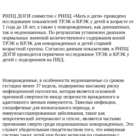
РНПЦ ДОГИ совместно с РНПЦ «Мать и дитя» проведено
исследование показателей ТРЭК и КРЭК у детей в возрасте от
1 года до 18 лет, а также у новорожденных, как доношенных,
так и недоношенных. По результатам установлен диапазон
нормальных значений количественного содержания копий
ТРЭК и КРЭК для новорожденных и детей старшей
возрастной группы. Согласно данным показателям, в РНПЦ
ДОГИ проводится первичное исследование ТРЭК и КРЭК у
детей с подозрением на ПИД.
Новорожденные, в особенности недоношенные со сроком
гестации менее 37 недель, подвержены высокому риску
инфекционной патологии, которая является основной
причиной смертности ввиду незрелости врожденного и
адаптивного звеньев иммунитета. Тяжелые инфекции,
специфичные для неонатального периода, и
иммуноассоциированные заболевания, такие как
некротический энтероколит и сепсис, являются частыми
причинами смерти среди недоношенных новорожденных. Это
служит убедительным свидетельством того, что иммунная
система таких детей еще более незрелая по сравнению с