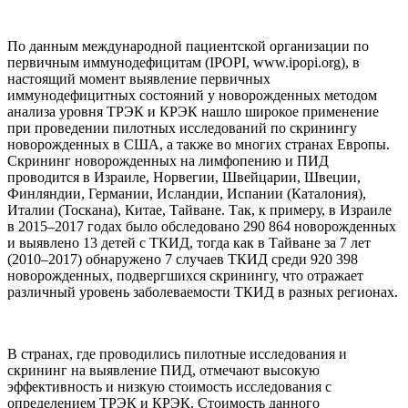
По данным международной пациентской организации по
первичным иммунодефицитам (IPOPI, www.ipopi.org), в
настоящий момент выявление первичных
иммунодефицитных состояний у новорожденных методом
анализа уровня ТРЭК и КРЭК нашло широкое применение
при проведении пилотных исследований по скринингу
новорожденных в США, а также во многих странах Европы.
Скрининг новорожденных на лимфопению и ПИД
проводится в Израиле, Норвегии, Швейцарии, Швеции,
Финляндии, Германии, Исландии, Испании (Каталония),
Италии (Тоскана), Китае, Тайване. Так, к примеру, в Израиле
в 2015–2017 годах было обследовано 290 864 новорожденных
и выявлено 13 детей с ТКИД, тогда как в Тайване за 7 лет
(2010–2017) обнаружено 7 случаев ТКИД среди 920 398
новорожденных, подвергшихся скринингу, что отражает
различный уровень заболеваемости ТКИД в разных регионах.
В странах, где проводились пилотные исследования и
скрининг на выявление ПИД, отмечают высокую
эффективность и низкую стоимость исследования с
определением ТРЭК и КРЭК. Стоимость данного