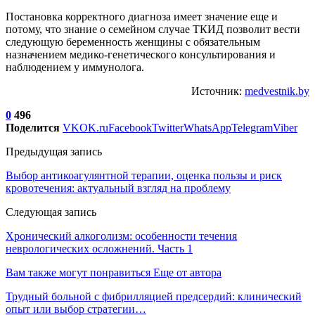
Постановка корректного диагноза имеет значение еще и
потому, что знание о семейном случае ТКИД позволит вести
следующую беременность женщины с обязательным
назначением медико-генетического консультирования и
наблюдением у иммунолога.
Источник:
medvestnik.by
0
496
Поделится
VK
OK.ru
Facebook
Twitter
WhatsApp
Telegram
Viber
Предыдущая запись
Выбор антикоагулянтной терапии, оценка пользы и риск
кровотечения: актуальный взгляд на проблему
Следующая запись
Хронический алкоголизм: особенности течения
неврологических осложнений. Часть 1
Вам также могут понравиться
Еще от автора
Трудный больной с фибрилляцией предсердий: клинический
опыт или выбор стратегии…