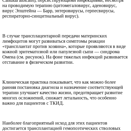
Candida albicans), персистирующими инфекциями, несмотря
на проводимую терапию (цитомегаловирус, аденовирус,
вирус Эпштейна — Барр, энтеровирусы, герпесвирусы,
респираторно-синцитиальный вирус).
В случае трансплацентарной передачи материнских
лимфоцитов могут развиваться симптомы реакции
«трансплантат против хозяина», которые проявляются в виде
кожной эритематозной или папулезной сыпи — синдрома
Омена (см. рисунок). На фоне тяжелых инфекций развивается
отставание в физическом развитии.
Клиническая практика показывает, что как можно более
ранняя постановка диагноза и назначение соответствующей
терапии улучшает качество жизни, предотвращает развитие
многих осложнений, снижает летальность, что особенно
важно для пациентов с ТКИД.
Наиболее благоприятный исход для этих пациентов
достигается трансплантацией гемопоэтических стволовых