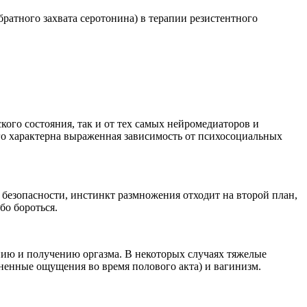
ратного захвата серотонина) в терапии резистентного
кого состояния, так и от тех самых нейромедиаторов и
его характерна выраженная зависимость от психосоциальных
 безопасности, инстинкт размножения отходит на второй план,
бо бороться.
ению и получению оргазма. В некоторых случаях тяжелые
ненные ощущения во время полового акта) и вагинизм.