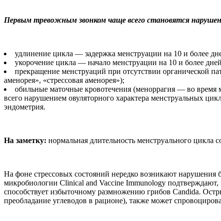
Первым тревожным звонком чаще всего становятся нарушени
удлинение цикла — задержка менструации на 10 и более дн
укорочение цикла — начало менструации на 10 и более дней
прекращение менструаций при отсутствии органической па
аменорея», «стрессовая аменорея»);
обильные маточные кровотечения (меноррагия — во время м
всего нарушением овуляторного характера менструальных цикло
эндометрия.
На заметку:
нормальная длительность менструального цикла со
На фоне стрессовых состояний нередко возникают нарушения 
микробиологии Clinical and Vaccine Immunology подтверждают
способствует избыточному размножению грибов Candida. Остр
преобладание углеводов в рационе), также может спровоцирова