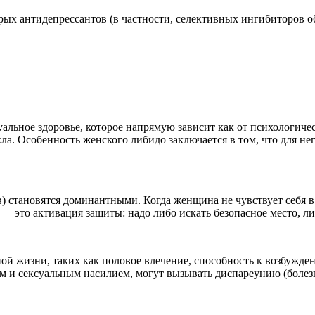
ых антидепрессантов (в частности, селективных ингибиторов об
льное здоровье, которое напрямую зависит как от психологичес
ла. Особенность женского либидо заключается в том, что для н
) становятся доминантными. Когда женщина не чувствует себя в
 — это активация защиты: надо либо искать безопасное место, ли
ной жизни, таких как половое влечение, способность к возбужд
м и сексуальным насилием, могут вызывать диспареунию (болез