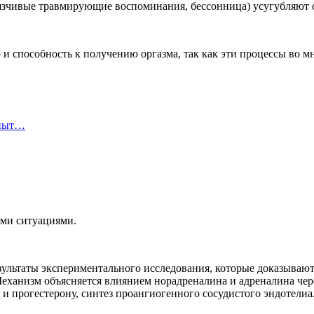
зчивые травмирующие воспоминания, бессонница) усугубляют 
и способность к получению оргазма, так как эти процессы во 
опыт…
ыми ситуациями.
езультаты экспериментального исследования, которые доказывают
 Механизм объясняется влиянием норадреналина и адреналина 
и прогестерону, синтез проангиогенного сосудистого эндотелиал