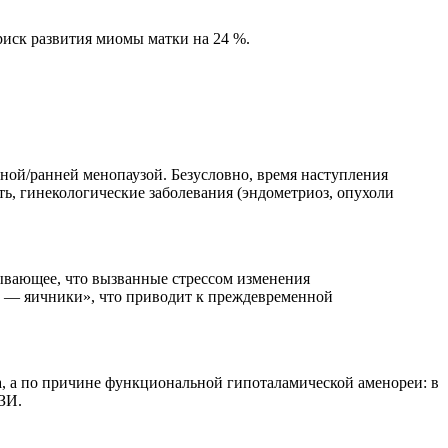
риск развития миомы матки на 24 %.
ой/ранней менопаузой. Безусловно, время наступления
ть, гинекологические заболевания (эндометриоз, опухоли
казывающее, что вызванные стрессом изменения
 — яичники», что приводит к преждевременной
а, а по причине функциональной гипоталамической аменореи: в
ЗИ.