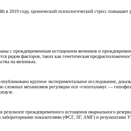
lth в 2019 году, хронический психологический стресс повышает 
ваны с преждевременным истощением яичников и преждевременн
ется рядом факторов, таких как генетическая предрасположеннос
ьства на яичниках.
 (2015) опубликовано крупное экспериментальное исследование, до
ю сложных механизмов регуляции оси «гипоталамус — гипофиз
опаузе.
 в результате преждевременного истощения овариального резерв
ся лабораторными показателями (ФСГ, ЛГ, АМГ) и результатами У