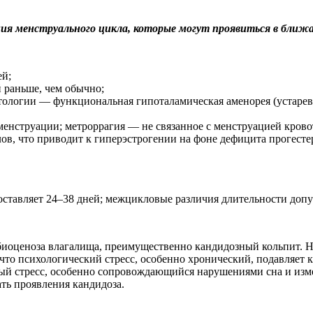
я менструального цикла, которые могут проявиться в ближай
ей;
 раньше, чем обычно;
тологии — функциональная гипоталамическая аменорея (устаре
енструации; метроррагия — не связанное с менструацией крово
в, что приводит к гиперэстрогении на фоне дефицита прогестер
ставляет 24–38 дней; межцикловые различия длительности допус
биоценоза влагалища, преимущественно кандидозный кольпит. Н
, что психологический стресс, особенно хронический, подавляе
ый стресс, особенно сопровождающийся нарушениями сна и изм
ть проявления кандидоза.