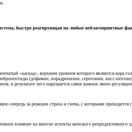
в.
стема, быстро реагирующая на любые неблагоприятные факт
пенчатый «каскад», верхним уровнем которого являются кора го
 нейропептиды (дофамин, норадреналин, серотонин, кисс-пепти
нов, в результате чего нарушается самое важное звено регуляци
ую очередь за реакции страха и гнева, с которыми приходится с
вное влияние на многие аспекты женского репродуктивного зд