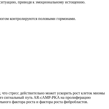
ситуацию, приводя к эмоциональному истощению.
многом контролируются половыми гормонами.
, что стресс действительно может ускорить рост клеток миомы
через сигнальный путь AR-cAMP-PKA на пролиферацию
ьного фактора роста и фактора роста фибробластов.