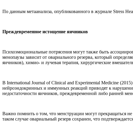
По данным метаанализа, опубликованного в журнале Stress Hea
Преждевременное истощение яичников
Психоэмоциональные потрясения могут также быть ассоцииро
менопаузы зависит от овариального резерва, который определя
яичников), химио- и лучевая терапия, хирургические вмешател
В International Journal of Clinical and Experimental Medicine
нейроэндокринных и иммунных реакций приводят к нарушени
недостаточности яичников, преждевременной либо ранней мен
Важно помнить о том, что менструации могут прекращаться не
таком случае овариальный резерв сохранен, что подтверждает