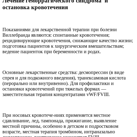
Лечение геморрагического синдрома и
остановка кровотечения
Показаниями для лекарственной терапии при болезни
Виллебранда являются: спонтанные кровотечения;
рецидивирующие кровотечения, снижающие качество жизни;
подготовка пациентов к хирургическим вмешательствам;
ведение пациенток при беременности и родах.
Основные лекарственные средства: десмопрессин (в виде
спрея и для подкожного введения), транексамовая кислота
(перорально или внутривенно). Для профилактики и
остановки кровотечений при тяжелых формах —
заместительная терапия концентратами vWF/FVIII.
При носовых кровотече-ниях применяется местное
сдавливание, лед, тампонада, прижигание, выявление
местной причины, особенно в детском и подростковом
возрасте, местная терапия тромбином, интраназально