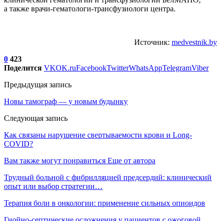
а также врачи-гематологи-трансфузиологи центра.
Источник:
medvestnik.by
0
423
Поделится
VK
OK.ru
Facebook
Twitter
WhatsApp
Telegram
Viber
Предыдущая запись
Новы тамограф — у новым будынку
Следующая запись
Как связаны нарушение свертываемости крови и Long-
COVID?
Вам также могут понравиться
Еще от автора
Трудный больной с фибрилляцией предсердий: клинический
опыт или выбор стратегии…
Терапия боли в онкологии: применение сильных опиоидов
Гнойно-септические осложнения у пациентов с ожоговой