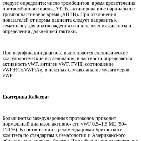
следует определить: число тромбоцитов, время кровотечения,
протромбиновое время, АЧТВ, активированное парциальное
тромбопластиновое время (АПТВ). При отклонении
показателей от нормы пациента следует направить к
гематологу для подтверждения или исключения диагноза и
определения дальнейшей тактики.
При верификации диагноза выполняются специфические
коагулологические исследования, в частности определяется
активность vWF, антиген vWF, FVIII, соотношение
vWF:RСo/vWF:Ag, в неясных случаях анализ мультимеров
vWF.
Екатерина Кабаева:
Большинство международных протоколов приводит
нормальный диапазон активно- сти vWF 0,5–1,5 МЕ (50–
150 %). В соответствии с рекомендациями Британского
комитета по стандартам в гематологии и Американского
общества гематологов, болезнь Виллебранда определяется при