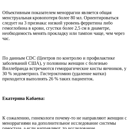
Объективным показателем меноррагии является общая
менструальная кровопотеря более 80 мл. Ориентироваться
следует на 3 признака: низкий уровень ферритина либо
гемоглобина в крови, сгустки более 2,5 см в диаметре,
необходимость менять прокладку или тампон чаще, чем через
час.
По данным CDC (Центров по контролю и профилактике
заболеваний США), у половины женщин с болезнью
Виллебранда встречаются геморрагические кисты яичников, у
30 % эндометриоз. Гистерэктомию (удаление матки)
приходится выполнять 26 % таких пациенток.
Екатерина Кабаева:
К сожалению, гинекологи почему-то не направляют женщин с
меноррагиями на дополнительное исследование системы
гемостаза, а если направляют, то исследование