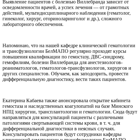
Выявление пациентов с болезнью Виллебранда зависит от
осведомленности врачей, а успех лечения — от грамотных
действий, мультидисциплинарного наблюдения (гематолог,
гинеколог, хирург, оториноларинголог и др.), сложного
лабораторного обеспечения.
Напоминаю, что на нашей кафедре клинической гематологии
и трансфузиологии БелМАПО регулярно проходят курсы
повышения квалификации по гемостазу, ДВС-синдрому,
гемофилиям, болезни Виллебранда для анестезиологов-
реаниматологов, гематологов-трансфузиологов, хирургов и
других специалистов. Обучаем, как заподозрить, провести
дифференциальную диагностику, вести таких пациентов.
Екатерина Кабаева также анонсировала открытие кабинета
гемостаза и наследственных коагулопатий на базе Минского
НПЦ хирургии, трансплантологии и гематологии. Сюда будут
направляться для консультаций пациенты с различными
патологиями свертывающей системы крови, в т. ч. для
дифференциальной диагностики в неясных случаях.
Консультировать пациентов будут сотрудники кафедры
клинической гематологии и трансфузиологии БелМАПО,