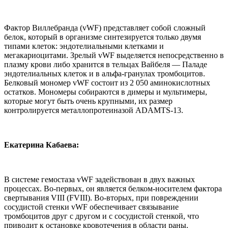
Фактор Виллебранда (vWF) представляет собой сложный
белок, который в организме синтезируется только двумя
типами клеток: эндотелиальными клетками и
мегакариоцитами. Зрелый vWF выделяется непосредственно в
плазму крови либо хранится в тельцах Вайбеля — Паладе
эндотелиальных клеток и в альфа-гранулах тромбоцитов.
Белковый мономер vWF состоит из 2 050 аминокислотных
остатков. Мономеры собираются в димеры и мультимеры,
которые могут быть очень крупными, их размер
контролируется металлопротеиназой ADAMTS-13.
Екатерина Кабаева:
В системе гемостаза vWF задействован в двух важных
процессах. Во-первых, он является белком-носителем фактора
свертывания VIII (FVIII). Во-вторых, при повреждении
сосудистой стенки vWF обеспечивает связывание
тромбоцитов друг с другом и с сосудистой стенкой, что
приводит к остановке кровотечения в области раны.