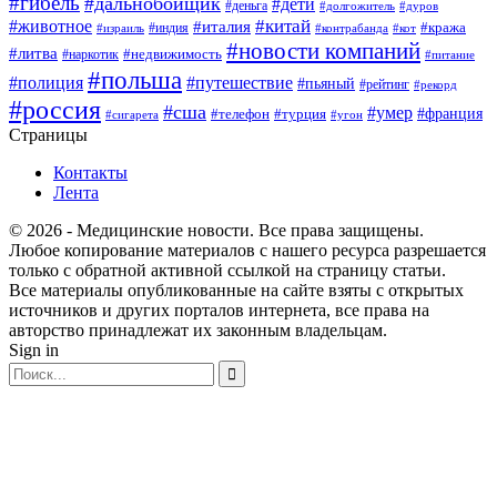
#гибель
#дальнобойщик
#дети
#деньга
#долгожитель
#дуров
#китай
#животное
#италия
#кража
#индия
#израиль
#контрабанда
#кот
#новости компаний
#литва
#недвижимость
#наркотик
#питание
#польша
#полиция
#путешествие
#пьяный
#рейтинг
#рекорд
#россия
#сша
#умер
#телефон
#франция
#турция
#сигарета
#угон
Страницы
Контакты
Лента
© 2026 - Медицинские новости. Все права защищены.
Любое копирование материалов с нашего ресурса разрешается
только с обратной активной ссылкой на страницу статьи.
Все материалы опубликованные на сайте взяты с открытых
источников и других порталов интернета, все права на
авторство принадлежат их законным владельцам.
Sign in