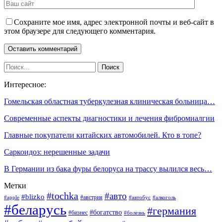
Сохраните мое имя, адрес электронной почты и веб-сайт в
этом браузере для следующего комментария.
Интересное:
Гомельская областная туберкулезная клиническая больница…
Современные аспекты диагностики и лечения фибромиалгии
Главные покупатели китайских автомобилей. Кто в топе?
Саркоидоз: нерешенные задачи
В Германии из бака фуры белоруса на трассу вылился весь…
Метки
#tochka
#авто
#blizko
#австрия
#алкоголь
#apple
#автобус
#беларусь
#германия
#богатство
#бизнес
#болезнь