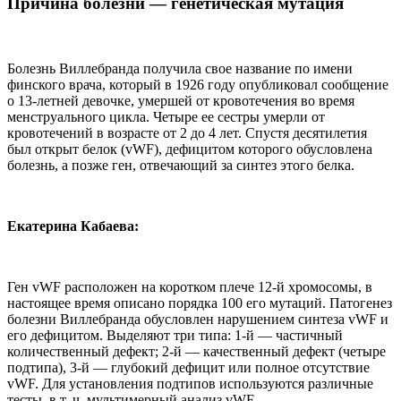
Причина болезни — генетическая мутация
Болезнь Виллебранда получила свое название по имени
финского врача, который в 1926 году опубликовал сообщение
о 13-летней девочке, умершей от кровотечения во время
менструального цикла. Четыре ее сестры умерли от
кровотечений в возрасте от 2 до 4 лет. Спустя десятилетия
был открыт белок (vWF), дефицитом которого обусловлена
болезнь, а позже ген, отвечающий за синтез этого белка.
Екатерина Кабаева:
Ген vWF расположен на коротком плече 12-й хромосомы, в
настоящее время описано порядка 100 его мутаций. Патогенез
болезни Виллебранда обусловлен нарушением синтеза vWF и
его дефицитом. Выделяют три типа: 1-й — частичный
количественный дефект; 2-й — качественный дефект (четыре
подтипа), 3-й — глубокий дефицит или полное отсутствие
vWF. Для установления подтипов используются различные
тесты, в т. ч. мультимерный анализ vWF.