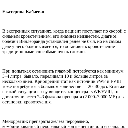
Екатерина Кабаева:
В экстренных ситуациях, когда пациент поступает по скорой с
сильным кровотечением, его анамнез неизвестен, диагноз
болезни Виллебранда установлен ранее не был, но на самом
деле у него болезнь имеется, то остановить кровотечение
традиционными способами очень сложно.
При попытках остановить плазмой потребуется как минимум
3–4 литра, бывало, переливали 10 и больше литров за
несколько дней. Криопреципитат как источник vWF и FVIII
тоже потребуется в большом количестве — 20–30 доз. Если же
в такой ситуации сразу вводится концентрат vWF/FVIII, то
достаточно всего 2–3 флакона препарата (2 000–3 000 МЕ) для
остановки кровотечения.
Меноррагии: препараты железа перорально,
комбинированный пероральный контрацептив или его аналог,