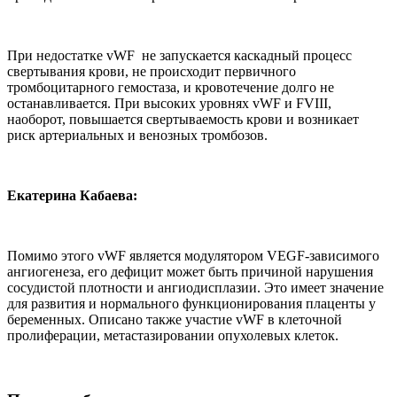
При недостатке vWF не запускается каскадный процесс
свертывания крови, не происходит первичного
тромбоцитарного гемостаза, и кровотечение долго не
останавливается. При высоких уровнях vWF и FVIII,
наоборот, повышается свертываемость крови и возникает
риск артериальных и венозных тромбозов.
Екатерина Кабаева:
Помимо этого vWF является модулятором VEGF-зависимого
ангиогенеза, его дефицит может быть причиной нарушения
сосудистой плотности и ангиодисплазии. Это имеет значение
для развития и нормального функционирования плаценты у
беременных. Описано также участие vWF в клеточной
пролиферации, метастазировании опухолевых клеток.