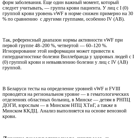
форм заболевания. Еще один важный момент, который
следует учитывать, — группа крови пациента. У лиц с I (0)
группой крови уровень vWF в норме снижен примерно на 30
% по сравнению с другими группами, особенно IV (AB).
Так, референсный диапазон нормы активности vWF при
первой группе 48–200 %, четвертой — 60–120 %.
Игнорирование этой информации может привести к
гипердиагностике болезни Виллебранда у здоровых людей с I
(0) группой крови и невыявлению болезни у лиц с IV (AB)
группой.
В Беларуси тесты на определение уровней vWF и FVIII
проводятся на региональном уровне — в гематологических
отделениях областных больниц, в Минске — детям в РНПЦ
ДОГИ, взрослым — в Минском НПЦ ХТиГ, а также в
Минском ККДЦ. Анализ выполняется на основе венозной
крови.