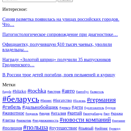
Интересное:
Синяя разметка появилась на улицах российских городов.
Что…
Патогистологическое сопровождение при диагностике…
Официантку, получившую $10 тысяч чаевых, уволили
владельцы…
Награду «Золотой шприц» получили 35 выпускников
Гродненского…
В России трое детей погибли, поев пельменей и курицу
Метки
#tochka
#авто
#blizko
#австрия
#алкоголь
#apple
#автобус
#беларусь
#германия
#богатство
#бизнес
#болезнь
#гибель
#дальнобойщик
#дети
#деньга
#долгожитель
#дуров
#китай
#животное
#италия
#кража
#индия
#израиль
#контрабанда
#кот
#новости компаний
#литва
#недвижимость
#наркотик
#питание
#польша
#полиция
#путешествие
#пьяный
#рейтинг
#рекорд