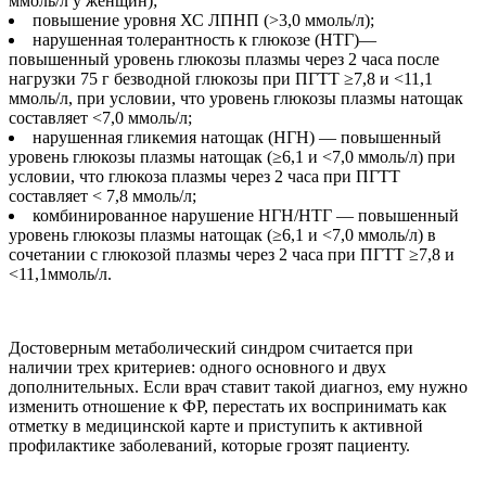
ммоль/л у женщин);
повышение уровня ХС ЛПНП (>3,0 ммоль/л);
нарушенная толерантность к глюкозе (НТГ)—
повышенный уровень глюкозы плазмы через 2 часа после
нагрузки 75 г безводной глюкозы при ПГТТ ≥7,8 и <11,1
ммоль/л, при условии, что уровень глюкозы плазмы натощак
составляет <7,0 ммоль/л;
нарушенная гликемия натощак (НГН) — повышенный
уровень глюкозы плазмы натощак (≥6,1 и <7,0 ммоль/л) при
условии, что глюкоза плазмы через 2 часа при ПГТТ
составляет < 7,8 ммоль/л;
комбинированное нарушение НГН/НТГ — повышенный
уровень глюкозы плазмы натощак (≥6,1 и <7,0 ммоль/л) в
сочетании с глюкозой плазмы через 2 часа при ПГТТ ≥7,8 и
<11,1ммоль/л.
Достоверным метаболический синдром считается при
наличии трех критериев: одного основного и двух
дополнительных. Если врач ставит такой диагноз, ему нужно
изменить отношение к ФР, перестать их воспринимать как
отметку в медицинской карте и приступить к активной
профилактике заболеваний, которые грозят пациенту.