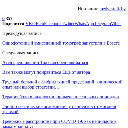
Источник:
medvestnik.by
0
357
Поделится
VK
OK.ru
Facebook
Twitter
WhatsApp
Telegram
Viber
Предыдущая запись
Однофотонный эмиссионный томограф запустили в Бресте
Следующая запись
Агент репликации Taq способен ошибаться
Вам также могут понравиться
Еще от автора
Трудный больной с фибрилляцией предсердий: клинический
опыт или выбор стратегии…
Терапия боли в онкологии: применение сильных опиоидов
Гнойно-септические осложнения у пациентов с ожоговой
травмой
Тревожные расстройства при COVID-19: как не попасть в
замкнутый круг