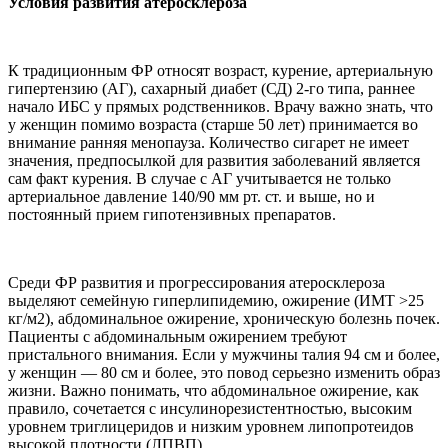
Условия развития атеросклероза
К традиционным ФР относят возраст, курение, артериальную
гипертензию (АГ), сахарный диабет (СД) 2-го типа, раннее
начало ИБС у прямых родственников. Врачу важно знать, что
у женщин помимо возраста (старше 50 лет) принимается во
внимание ранняя менопауза. Количество сигарет не имеет
значения, предпосылкой для развития заболеваний является
сам факт курения. В случае с АГ учитывается не только
артериальное давление 140/90 мм рт. ст. и выше, но и
постоянный прием гипотензивных препаратов.
Среди ФР развития и прогрессирования атеросклероза
выделяют семейную гиперлипидемию, ожирение (ИМТ >25
кг/м2), абдоминальное ожирение, хроническую болезнь почек.
Пациенты с абдоминальным ожирением требуют
пристального внимания. Если у мужчины талия 94 см и более,
у женщин — 80 см и более, это повод серьезно изменить образ
жизни. Важно понимать, что абдоминальное ожирение, как
правило, сочетается с инсулинорезистентностью, высоким
уровнем триглицеридов и низким уровнем липопротеидов
высокой плотности (ЛПВП).