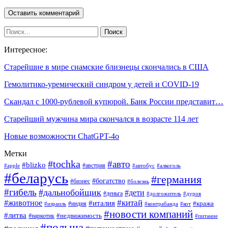
Интересное:
Старейшие в мире сиамские близнецы скончались в США
Гемолитико-уремический синдром у детей и COVID-19
Скандал с 1000-рублевой купюрой. Банк России представит…
Старейший мужчина мира скончался в возрасте 114 лет
Новые возможности ChatGPT-4o
Метки
#tochka
#авто
#blizko
#австрия
#алкоголь
#apple
#автобус
#беларусь
#германия
#богатство
#бизнес
#болезнь
#гибель
#дальнобойщик
#дети
#деньга
#долгожитель
#дуров
#китай
#животное
#италия
#кража
#индия
#израиль
#контрабанда
#кот
#новости компаний
#литва
#недвижимость
#наркотик
#питание
#польша