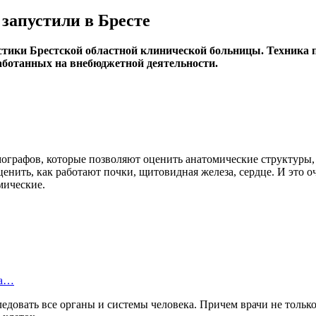
апустили в Бресте
тики Брестской областной клинической больницы. Техника пр
аботанных на внебюджетной деятельности.
графов, которые позволяют оценить анатомические структуры, 
енить, как работают почки, щитовидная железа, сердце. И это 
мические.
за…
довать все органы и системы человека. Причем врачи не только