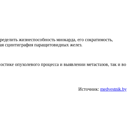
еделить жизнеспособность миокарда, его сократимость,
ная сцинтиграфия паращитовидных желез.
тике опухолевого процесса и выявлении метастазов, так и во
Источник:
medvestnik.by