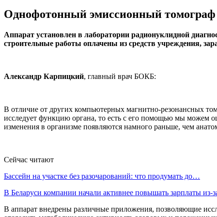
Однофотонный эмиссионный томограф з
Аппарат установлен в лаборатории радионуклидной диагнос
строительные работы оплачены из средств учреждения, зар
Александр Карпицкий
, главный врач БОКБ:
В отличие от других компьютерных магнитно-резонансных томо
исследует функцию органа, то есть с его помощью мы можем оц
изменения в организме появляются намного раньше, чем анато
Сейчас читают
Бассейн на участке без разочарований: что продумать до…
В Беларуси компании начали активнее повышать зарплаты из-
В аппарат внедрены различные приложения, позволяющие иссле