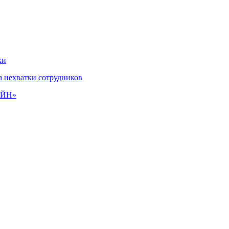
ки
а нехватки сотрудников
РЕЙН»