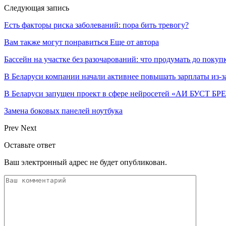
Следующая запись
Есть факторы риска заболеваний: пора бить тревогу?
Вам также могут понравиться
Еще от автора
Бассейн на участке без разочарований: что продумать до покуп
В Беларуси компании начали активнее повышать зарплаты из-з
В Беларуси запущен проект в сфере нейросетей «АИ БУСТ Б
Замена боковых панелей ноутбука
Prev
Next
Оставьте ответ
Ваш электронный адрес не будет опубликован.