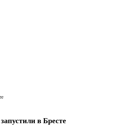
те
апустили в Бресте