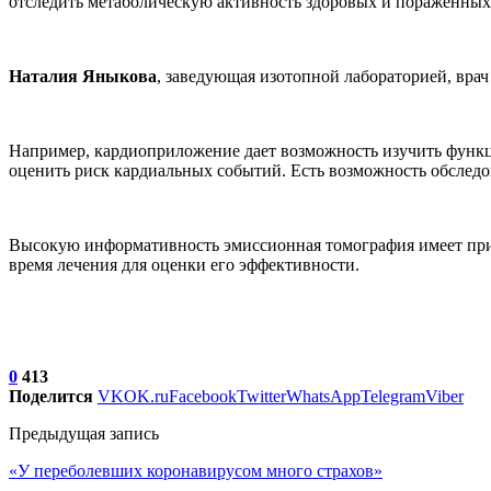
отследить метаболическую активность здоровых и пораженных
Наталия Яныкова
, заведующая изотопной лабораторией, вра
Например, кардиоприложение дает возможность изучить функц
оценить риск кардиальных событий. Есть возможность обслед
Высокую информативность эмиссионная томография имеет при о
время лечения для оценки его эффективности.
0
413
Поделится
VK
OK.ru
Facebook
Twitter
WhatsApp
Telegram
Viber
Предыдущая запись
«У переболевших коронавирусом много страхов»