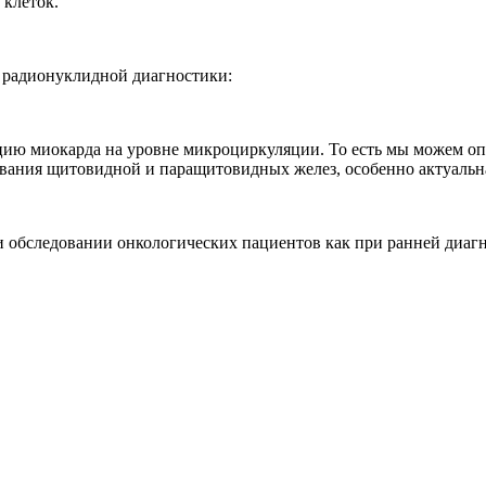
 клеток.
ч радионуклидной диагностики:
ию миокарда на уровне микроциркуляции. То есть мы можем опр
ования щитовидной и паращитовидных желез, особенно актуаль
бследовании онкологических пациентов как при ранней диагнос