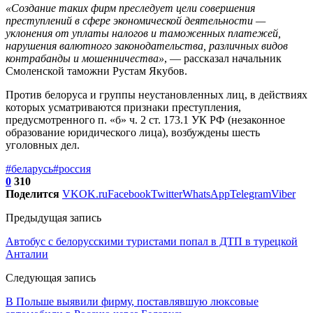
«Создание таких фирм преследует цели совершения
преступлений в сфере экономической деятельности —
уклонения от уплаты налогов и таможенных платежей,
нарушения валютного законодательства, различных видов
контрабанды и мошенничества
»
, — рассказал начальник
Смоленской таможни Рустам Якубов.
Против белоруса и группы неустановленных лиц, в действиях
которых усматриваются признаки преступления,
предусмотренного п. «б» ч. 2 ст. 173.1 УК РФ (незаконное
образование юридического лица), возбуждены шесть
уголовных дел.
#беларусь
#россия
0
310
Поделится
VK
OK.ru
Facebook
Twitter
WhatsApp
Telegram
Viber
Предыдущая запись
Автобус с белорусскими туристами попал в ДТП в турецкой
Анталии
Следующая запись
В Польше выявили фирму, поставлявшую люксовые