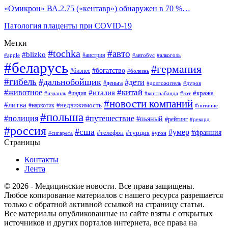
«Омикрон» ВА.2.75 («кентавр») обнаружен в 70 %…
Патология плаценты при COVID-19
Метки
#tochka
#авто
#blizko
#австрия
#алкоголь
#apple
#автобус
#беларусь
#германия
#богатство
#бизнес
#болезнь
#гибель
#дальнобойщик
#дети
#деньга
#долгожитель
#дуров
#китай
#животное
#италия
#кража
#индия
#израиль
#контрабанда
#кот
#новости компаний
#литва
#недвижимость
#наркотик
#питание
#польша
#полиция
#путешествие
#пьяный
#рейтинг
#рекорд
#россия
#сша
#умер
#телефон
#франция
#турция
#сигарета
#угон
Страницы
Контакты
Лента
© 2026 - Медицинские новости. Все права защищены.
Любое копирование материалов с нашего ресурса разрешается
только с обратной активной ссылкой на страницу статьи.
Все материалы опубликованные на сайте взяты с открытых
источников и других порталов интернета, все права на