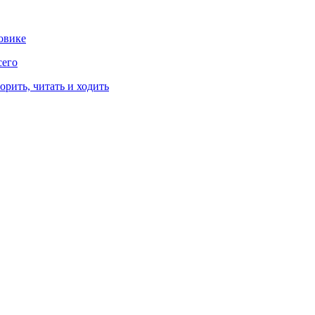
овике
сего
рить, читать и ходить