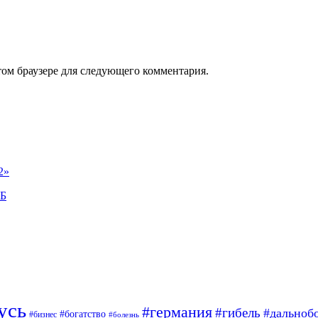
том браузере для следующего комментария.
2»
РБ
усь
#германия
#гибель
#дальноб
#богатство
#бизнес
#болезнь