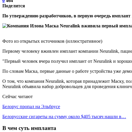
0
464
Поделится
По утверждению разработчиков, в первую очередь имплант
Фото из открытых источников (иллюстративное)
Первому человеку вживлен имплант компании Neuralink, пацие
"Первый человек вчера получил имплант от Neuralink и хорошо 
По словам Маска, первые данные о работе устройства уже де
О том, что компания Neuralink, которая принадлежит Маску, п
Neuralink объявила набор добровольцев для проведения клини
Сейчас читают
Белорус пропал на Эльбрусе
Белорусские сигареты на сумму около $405 тысяч нашли в…
В чем суть импланта