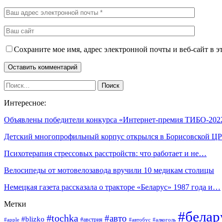
Сохраните мое имя, адрес электронной почты и веб-сайт в э
Интересное:
Объявлены победители конкурса «Интернет-премия ТИБО-202
Детский многопрофильный корпус открылся в Борисовской Ц
Психотерапия стрессовых расстройств: что работает и не…
Велосипеды от мотовелозавода вручили 10 медикам столицы
Немецкая газета рассказала о тракторе «Беларус» 1987 года и…
Метки
#белар
#tochka
#авто
#blizko
#австрия
#алкоголь
#apple
#автобус