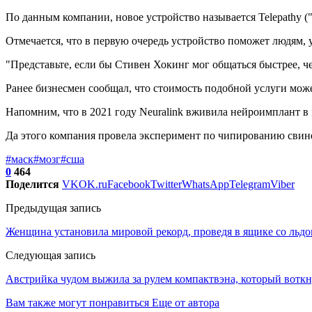
По данным компании, новое устройство называется Telepathy 
Отмечается, что в первую очередь устройство поможет людям,
"Представьте, если бы Стивен Хокинг мог общаться быстрее, ч
Ранее бизнесмен сообщал, что стоимость подобной услуги може
Напомним, что в 2021 году Neuralink вживила нейроимплант в 
Да этого компания провела эксперимент по чипированию свиней
#маск
#мозг
#сша
0
464
Поделится
VK
OK.ru
Facebook
Twitter
WhatsApp
Telegram
Viber
Предыдущая запись
Женщина установила мировой рекорд, проведя в ящике со льдо
Следующая запись
Австрийка чудом выжила за рулем компактвэна, который воткн
Вам также могут понравиться
Еще от автора