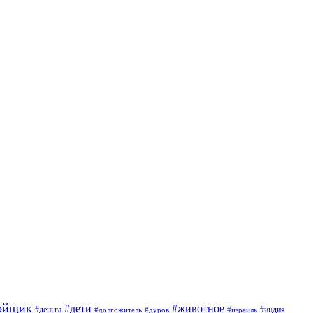
ойщик
#дети
#животное
#индия
#деньга
#долгожитель
#дуров
#израиль