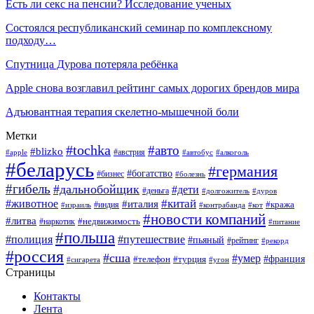
Есть ли секс на пенсии? Исследование ученых
Состоялся республиканский семинар по комплексному
подходу…
Спутница Дурова потеряла ребёнка
Apple снова возглавил рейтинг самых дорогих брендов мира
Адъювантная терапия скелетно-мышечной боли
Метки
#tochka
#авто
#blizko
#австрия
#алкоголь
#apple
#автобус
#беларусь
#германия
#богатство
#бизнес
#болезнь
#гибель
#дальнобойщик
#дети
#деньга
#долгожитель
#дуров
#китай
#животное
#италия
#кража
#индия
#израиль
#контрабанда
#кот
#новости компаний
#литва
#недвижимость
#наркотик
#питание
#польша
#полиция
#путешествие
#пьяный
#рейтинг
#рекорд
#россия
#сша
#умер
#телефон
#франция
#турция
#сигарета
#угон
Страницы
Контакты
Лента