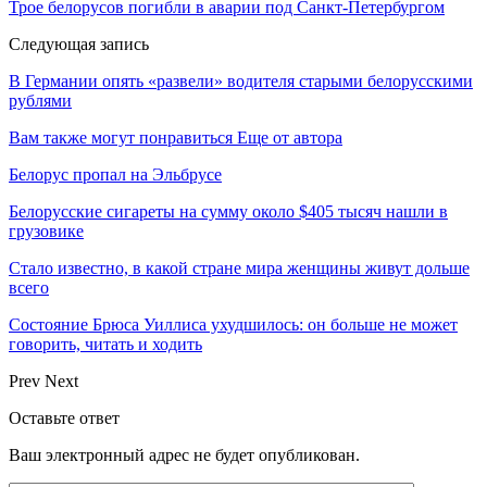
Трое белорусов погибли в аварии под Санкт-Петербургом
Следующая запись
В Германии опять «развели» водителя старыми белорусскими
рублями
Вам также могут понравиться
Еще от автора
Белорус пропал на Эльбрусе
Белорусские сигареты на сумму около $405 тысяч нашли в
грузовике
Стало известно, в какой стране мира женщины живут дольше
всего
Состояние Брюса Уиллиса ухудшилось: он больше не может
говорить, читать и ходить
Prev
Next
Оставьте ответ
Ваш электронный адрес не будет опубликован.