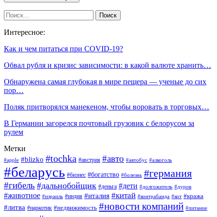
Интересное:
Как и чем питаться при COVID-19?
Обвал рубля и кризис зависимости: в какой валюте хранить…
Обнаружена самая глубокая в мире пещера — ученые до сих
пор…
Поляк притворялся манекеном, чтобы воровать в торговых…
В Германии загорелся почтовый грузовик с белорусом за
рулем
Метки
#tochka
#авто
#blizko
#австрия
#алкоголь
#apple
#автобус
#беларусь
#германия
#богатство
#бизнес
#болезнь
#гибель
#дальнобойщик
#дети
#деньга
#долгожитель
#дуров
#китай
#животное
#италия
#кража
#индия
#израиль
#контрабанда
#кот
#новости компаний
#литва
#недвижимость
#наркотик
#питание