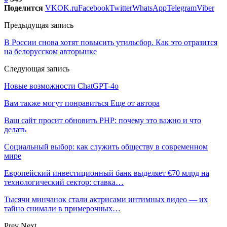
Поделится
VK
OK.ru
Facebook
Twitter
WhatsApp
Telegram
Viber
Предыдущая запись
В России снова хотят повысить утильсбор. Как это отразится
на белорусском авторынке
Следующая запись
Новые возможности ChatGPT-4o
Вам также могут понравиться
Еще от автора
Ваш сайт просит обновить PHP: почему это важно и что
делать
Социальный выбор: как служить обществу в современном
мире
Европейский инвестиционный банк выделяет €70 млрд на
технологический сектор: ставка…
Тысячи минчанок стали актрисами интимных видео — их
тайно снимали в примерочных…
Prev
Next