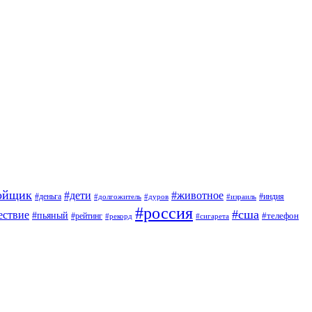
ойщик
#дети
#животное
#индия
#деньга
#долгожитель
#дуров
#израиль
#россия
#сша
ествие
#пьяный
#телефон
#рейтинг
#сигарета
#рекорд