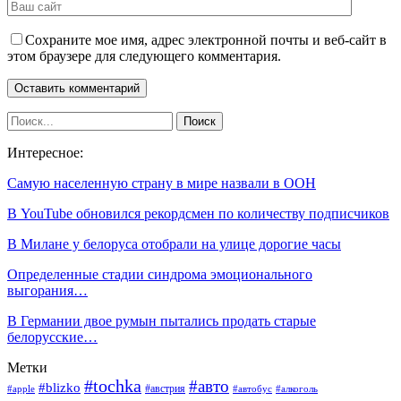
Сохраните мое имя, адрес электронной почты и веб-сайт в
этом браузере для следующего комментария.
Интересное:
Самую населенную страну в мире назвали в ООН
В YouTube обновился рекордсмен по количеству подписчиков
В Милане у белоруса отобрали на улице дорогие часы
Определенные стадии синдрома эмоционального
выгорания…
В Германии двое румын пытались продать старые
белорусские…
Метки
#tochka
#авто
#blizko
#австрия
#алкоголь
#apple
#автобус