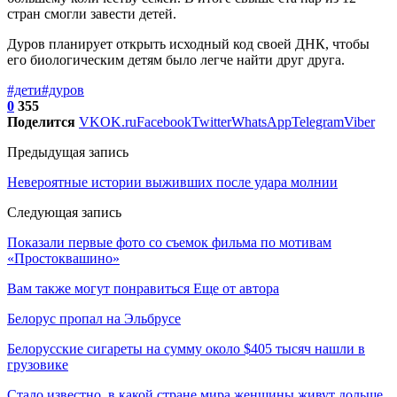
стран смогли завести детей.
Дуров планирует открыть исходный код своей ДНК, чтобы
его биологическим детям было легче найти друг друга.
#дети
#дуров
0
355
Поделится
VK
OK.ru
Facebook
Twitter
WhatsApp
Telegram
Viber
Предыдущая запись
Невероятные истории выживших после удара молнии
Следующая запись
Показали первые фото со съемок фильма по мотивам
«Простоквашино»
Вам также могут понравиться
Еще от автора
Белорус пропал на Эльбрусе
Белорусские сигареты на сумму около $405 тысяч нашли в
грузовике
Стало известно, в какой стране мира женщины живут дольше