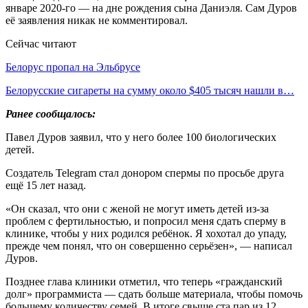
январе 2020-го — на дне рождения сына Даниэля. Сам Дуров
её заявления никак не комментировал.
Сейчас читают
Белорус пропал на Эльбрусе
Белорусские сигареты на сумму около $405 тысяч нашли в…
Ранее сообщалось:
Павел Дуров заявил, что у него более 100 биологических
детей.
Создатель Telegram стал донором спермы по просьбе друга
ещё 15 лет назад.
«Он сказал, что они с женой не могут иметь детей из-за
проблем с фертильностью, и попросил меня сдать сперму в
клинике, чтобы у них родился ребёнок. Я хохотал до упаду,
прежде чем понял, что он совершенно серьёзен», — написал
Дуров.
Позднее глава клиники отметил, что теперь «гражданский
долг» программиста — сдать больше материала, чтобы помочь
большему количеству семей. В итоге свыше ста пар из 12