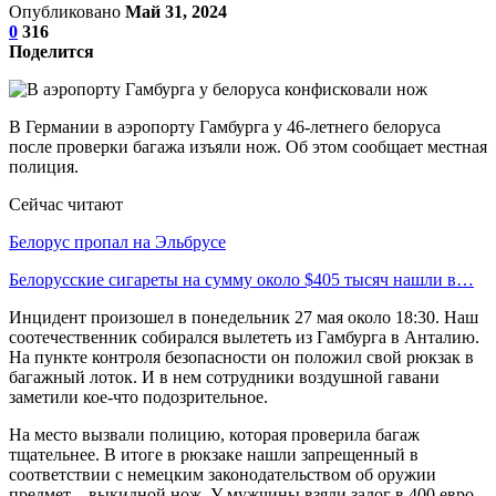
Опубликовано
Май 31, 2024
0
316
Поделится
В Германии в аэропорту Гамбурга у 46-летнего белоруса
после проверки багажа изъяли нож. Об этом сообщает местная
полиция.
Сейчас читают
Белорус пропал на Эльбрусе
Белорусские сигареты на сумму около $405 тысяч нашли в…
Инцидент произошел в понедельник 27 мая около 18:30. Наш
соотечественник собирался вылететь из Гамбурга в Анталию.
На пункте контроля безопасности он положил свой рюкзак в
багажный лоток. И в нем сотрудники воздушной гавани
заметили кое-что подозрительное.
На место вызвали полицию, которая проверила багаж
тщательнее. В итоге в рюкзаке нашли запрещенный в
соответствии с немецким законодательством об оружии
предмет – выкидной нож. У мужчины взяли залог в 400 евро