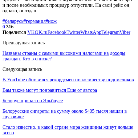
и после необходимых процедур отпустили. На свой рейс он,
однако, опоздал.
#беларусь
#германия
#нож
0
316
Поделится
VK
OK.ru
Facebook
Twitter
WhatsApp
Telegram
Viber
Предыдущая запись
Названы страны с самыми высокими налогами на доходы
граждан. Кто в списке?
Следующая запись
В YouTube обновился рекордсмен по количеству подписчиков
Вам также могут понравиться
Еще от автора
Белорус пропал на Эльбрусе
Белорусские сигареты на сумму около $405 тысяч нашли в
грузовике
Стало известно, в какой стране мира женщины живут дольше
всего