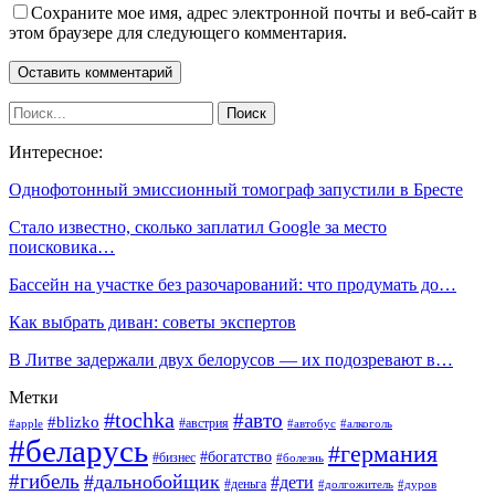
Сохраните мое имя, адрес электронной почты и веб-сайт в
этом браузере для следующего комментария.
Интересное:
Однофотонный эмиссионный томограф запустили в Бресте
Стало известно, сколько заплатил Google за место
поисковика…
Бассейн на участке без разочарований: что продумать до…
Как выбрать диван: советы экспертов
В Литве задержали двух белорусов — их подозревают в…
Метки
#tochka
#авто
#blizko
#австрия
#алкоголь
#apple
#автобус
#беларусь
#германия
#богатство
#бизнес
#болезнь
#гибель
#дальнобойщик
#дети
#деньга
#долгожитель
#дуров