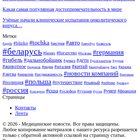
Какая самая популярная достопримечательность в мире
Учёные начали клинические испытания онколитического
вируса…
Метки
#tochka
#авто
#blizko
#австрия
#алкоголь
#apple
#автобус
#беларусь
#германия
#богатство
#бизнес
#болезнь
#гибель
#дальнобойщик
#дети
#деньга
#долгожитель
#дуров
#китай
#животное
#италия
#кража
#индия
#израиль
#контрабанда
#кот
#новости компаний
#литва
#недвижимость
#наркотик
#питание
#польша
#полиция
#путешествие
#пьяный
#рейтинг
#рекорд
#россия
#сша
#умер
#телефон
#франция
#турция
#сигарета
#угон
Страницы
Контакты
Лента
© 2026 - Медицинские новости. Все права защищены.
Любое копирование материалов с нашего ресурса разрешается
только с обратной активной ссылкой на страницу статьи.