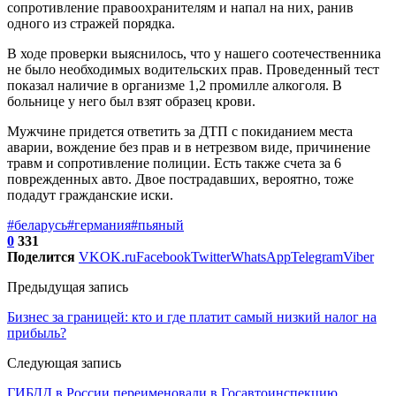
сопротивление правоохранителям и напал на них, ранив
одного из стражей порядка.
В ходе проверки выяснилось, что у нашего соотечественника
не было необходимых водительских прав. Проведенный тест
показал наличие в организме 1,2 промилле алкоголя. В
больнице у него был взят образец крови.
Мужчине придется ответить за ДТП с покиданием места
аварии, вождение без прав и в нетрезвом виде, причинение
травм и сопротивление полиции. Есть также счета за 6
поврежденных авто. Двое пострадавших, вероятно, тоже
подадут гражданские иски.
#беларусь
#германия
#пьяный
0
331
Поделится
VK
OK.ru
Facebook
Twitter
WhatsApp
Telegram
Viber
Предыдущая запись
Бизнес за границей: кто и где платит самый низкий налог на
прибыль?
Следующая запись
ГИБДД в России переименовали в Госавтоинспекцию