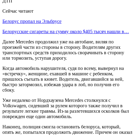
Сейчас читают
Белорус пропал на Эльбрусе
Белорусские сигареты на сумму около $405 тысяч нашли в…
Далее Mercedes продолжил уже на автобане, виляя по
проезжей части из стороны в сторону. Водителям других
транспортных средств приходилось сворачивать в сторону
или тормозить, уступая дорогу.
Когда автомобиль нарушителя, судя по всему, вывернул на
«встречку», женщине, ехавшей в машине с ребенком,
пришлось съехать в кювет. Водитель, двигавшийся за ней,
быстро затормозил, избежав удара в лоб, но получив его
сбоку.
Уже недалеко от Нордхаузена Mercedes столкнулся с
Volkswagen, сидевший за рулем которого также получил в
результате легкие травмы. Из-за разлетевшихся осколков был
поврежден еще один автомобиль.
Наконец, полиция смогла остановить белоруса, который,
опять же, попытался продолжить движение. Причем он оказал