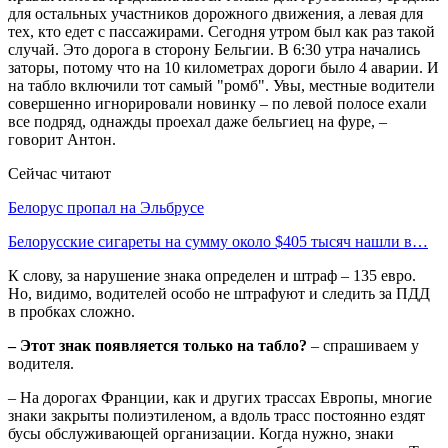
для остальных участников дорожного движения, а левая для
тех, кто едет с пассажирами. Сегодня утром был как раз такой
случай. Это дорога в сторону Бельгии. В 6:30 утра начались
заторы, потому что на 10 километрах дороги было 4 аварии. И
на табло включили тот самый "ромб". Увы, местные водители
совершенно игнорировали новинку – по левой полосе ехали
все подряд, однажды проехал даже бельгиец на фуре, –
говорит Антон.
Сейчас читают
Белорус пропал на Эльбрусе
Белорусские сигареты на сумму около $405 тысяч нашли в…
К слову, за нарушение знака определен и штраф – 135 евро.
Но, видимо, водителей особо не штрафуют и следить за ПДД
в пробках сложно.
– Этот знак появляется только на табло?
– спрашиваем у
водителя.
– На дорогах Франции, как и других трассах Европы, многие
знаки закрыты полиэтиленом, а вдоль трасс постоянно ездят
бусы обслуживающей организации. Когда нужно, знаки