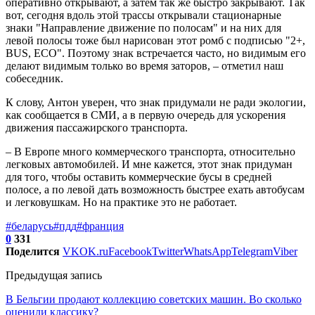
оперативно открывают, а затем так же быстро закрывают. Так
вот, сегодня вдоль этой трассы открывали стационарные
знаки "Направление движение по полосам" и на них для
левой полосы тоже был нарисован этот ромб с подписью "2+,
BUS, ECO". Поэтому знак встречается часто, но видимым его
делают видимым только во время заторов, – отметил наш
собеседник.
К слову, Антон уверен, что знак придумали не ради экологии,
как сообщается в СМИ, а в первую очередь для ускорения
движения пассажирского транспорта.
– В Европе много коммерческого транспорта, относительно
легковых автомобилей. И мне кажется, этот знак придуман
для того, чтобы оставить коммерческие бусы в средней
полосе, а по левой дать возможность быстрее ехать автобусам
и легковушкам. Но на практике это не работает.
#беларусь
#пдд
#франция
0
331
Поделится
VK
OK.ru
Facebook
Twitter
WhatsApp
Telegram
Viber
Предыдущая запись
В Бельгии продают коллекцию советских машин. Во сколько
оценили классику?