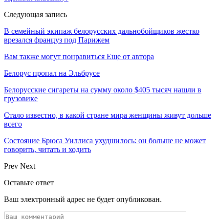
Следующая запись
В семейный экипаж белорусских дальнобойщиков жестко
врезался француз под Парижем
Вам также могут понравиться
Еще от автора
Белорус пропал на Эльбрусе
Белорусские сигареты на сумму около $405 тысяч нашли в
грузовике
Стало известно, в какой стране мира женщины живут дольше
всего
Состояние Брюса Уиллиса ухудшилось: он больше не может
говорить, читать и ходить
Prev
Next
Оставьте ответ
Ваш электронный адрес не будет опубликован.