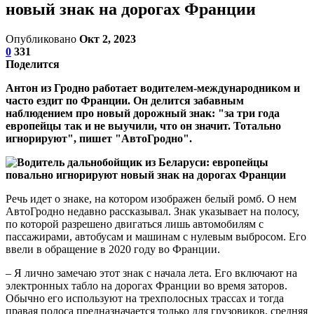
новый знак на дорогах Франции
Опубликовано
Окт 2, 2023
0
331
Поделится
Антон из Гродно работает водителем-международником и
часто ездит по Франции. Он делится забавным
наблюдением про новый дорожный знак: "за три года
европейцы так и не выучили, что он значит. Тотально
игнорируют", пишет "АвтоГродно".
Речь идет о знаке, на котором изображен белый ромб. О нем
АвтоГродно недавно рассказывал. Знак указывает на полосу,
по которой разрешено двигаться лишь автомобилям с
пассажирами, автобусам и машинам с нулевым выбросом. Его
ввели в обращение в 2020 году во Франции.
– Я лично замечаю этот знак с начала лета. Его включают на
электронных табло на дорогах Франции во время заторов.
Обычно его используют на трехполосных трассах и тогда
правая полоса предназначается только для грузовиков, средняя