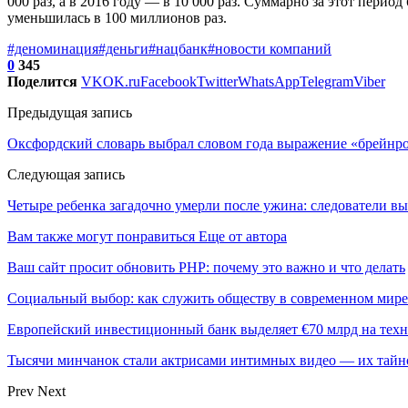
000 раз, а в 2016 году — в 10 000 раз. Суммарно за этот пери
уменьшилась в 100 миллионов раз.
#деноминация
#деньги
#нацбанк
#новости компаний
0
345
Поделится
VK
OK.ru
Facebook
Twitter
WhatsApp
Telegram
Viber
Предыдущая запись
Оксфордский словарь выбрал словом года выражение «брейнрот
Следующая запись
Четыре ребенка загадочно умерли после ужина: следователи вы
Вам также могут понравиться
Еще от автора
Ваш сайт просит обновить PHP: почему это важно и что делать
Социальный выбор: как служить обществу в современном мире
Европейский инвестиционный банк выделяет €70 млрд на техн
Тысячи минчанок стали актрисами интимных видео — их тай
Prev
Next