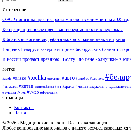
Интересное:
ОЭСР понизила прогноз роста мировой экономики на 2025 го
Контрацепция после прерывания беременности в первом…
К братской могиле медработников возложили венки и цветы
Нацбанк Беларуси завершает прием белорусских банкнот стар
В России продают древнюю «Волгу» по цене «однушки» в Ми
Метки
#белар
#tochka
#авто
#blizko
#австрия
#алкоголь
#apple
#автобус
#китай
#италия
#литва
#кража
#недвижимост
#наркотик
#контрабанда
#кот
#умер
#франция
#турция
#угон
Страницы
Контакты
Лента
© 2026 - Медицинские новости. Все права защищены.
Любое копирование материалов с нашего ресурса разрешается т