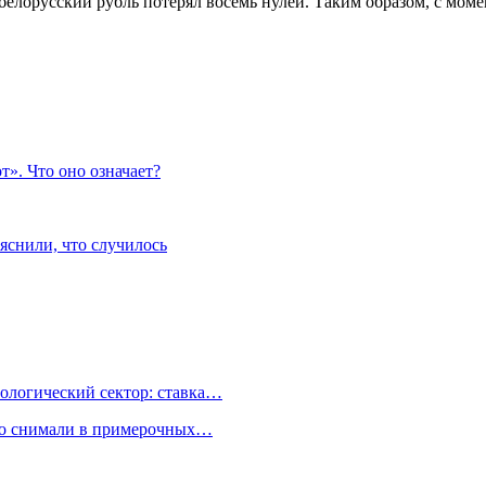
од белорусский рубль потерял восемь нулей. Таким образом, с м
». Что оно означает?
яснили, что случилось
ологический сектор: ставка…
но снимали в примерочных…