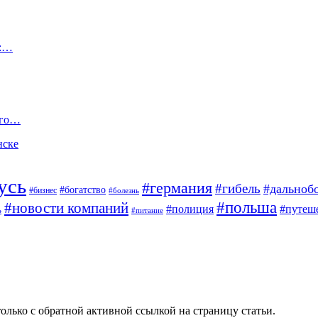
д:…
ого…
нске
усь
#германия
#гибель
#дальноб
#богатство
#бизнес
#болезнь
#польша
#новости компаний
#полиция
#путеш
ь
#питание
олько с обратной активной ссылкой на страницу статьи.