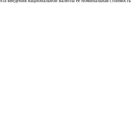
омента введения национальной валюты ее номинальная стоимость