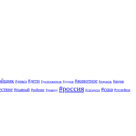
ойщик
#дети
#животное
#индия
#деньга
#долгожитель
#дуров
#израиль
#россия
#сша
ествие
#пьяный
#телефон
#рейтинг
#сигарета
#рекорд