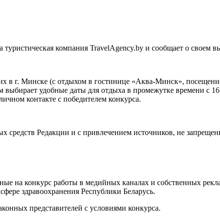
 туристическая компания TravelAgency.by и сообщает о своем в
оих в г. Минске (с отдыхом в гостинице «Аква-Минск», посещен
ам выбирает удобные даты для отдыха в промежутке времени с 1
личном контакте с победителем конкурса.
ых средств Редакции и с привлечением источников, не запрещен
енные на конкурс работы в медийных каналах и собственных рек
сфере здравоохранения Республики Беларусь.
 законных представителей с условиями конкурса.