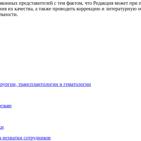
х законных представителей с тем фактом, что Редакция может пр
ия их качества, а также проводить коррекцию и литературную о
льности.
ургии, трансплантологии и гематологии
безьян
ки
а нехватки сотрудников