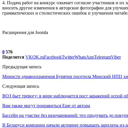
4. Подача работ на конкурс означает согласие участников и и
вносить другие изменения в авторские фотографии для улучшен
грамматических и стилистических ошибок и улучшения читабе
Расширения для Joomla
0
576
Поделится
VK
OK.ru
Facebook
Twitter
WhatsApp
Telegram
Viber
Предыдущая запись
Министр здравоохранения Бурятии посетила Минский НПЦ хир
Следующая запись
ВОЗ бьет тревогу: в мире наблюдается рост заражений оспой о
Вам также могут понравиться
Еще от автора
Бассейн на участке без разочарований: что продумать до покуп
В Беларуси компании начали активнее повышать зарплаты из-з