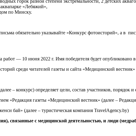
одных горок разной степени экстремальности, 2 детских аквагор
в аквапарке «Лебяжий»,
дом по Минску.
письма обязательно указывайте «Конкурс фотоисторий», а в пис
 работ — 10 июня 2022 г. Имя победителя будет опубликовано 
сторий среди читателей газеты и сайта «Медицинский вестник»
алее – конкурс) определяет цели, состав участников, порядок и
ием «Редакция газеты «Медицинский вестник» (далее – Редакци
енси бай» (далее – туристическая компания TravelAgency.by)
ния), связанные с медицинской деятельностью, и люди (медра