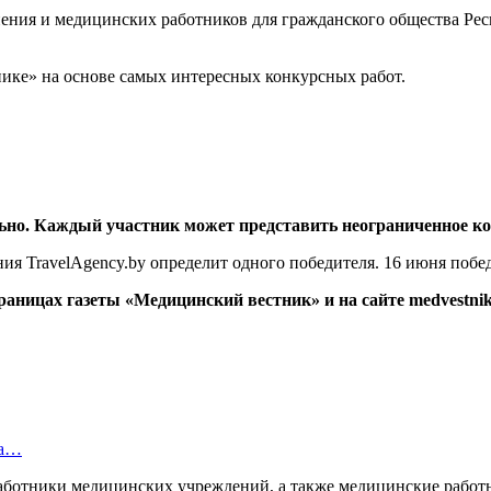
нения и медицинских работников для гражданского общества Ре
ике» на основе самых интересных конкурсных работ.
ьно.
Каждый участник может представить неограниченное ко
ния TravelAgency.by определит одного победителя. 16 июня побе
страницах газеты «Медицинский вестник» и на сайте
medvestni
за…
работники медицинских учреждений, а также медицинские рабо