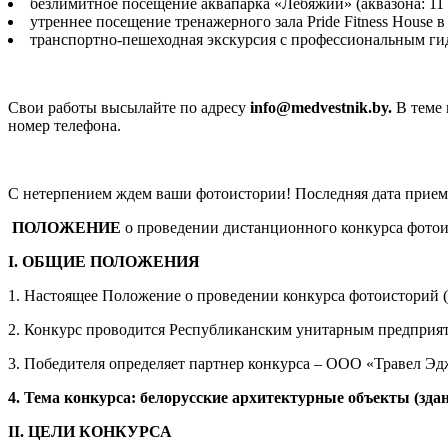
безлимитное посещение аквапарка «Лебяжий» (аквазона: 11 в
утреннее посещение тренажерного зала Pride Fitness House 
транспортно-пешеходная экскурсия с профессиональным ги
Свои работы высылайте по адресу
info@medvestnik.by.
В теме 
номер телефона.
С нетерпением ждем ваши фотоистории! Последняя дата приема
ПОЛОЖЕНИЕ
о проведении дистанционного конкурса фотои
I. ОБЩИЕ ПОЛОЖЕНИЯ
1. Настоящее Положение о проведении конкурса фотоисторий (д
2. Конкурс проводится Республиканским унитарным предприят
3. Победителя определяет партнер конкурса – ООО «Травел Эдж
4. Тема конкурса: белорусские архитектурные объекты (зда
II. ЦЕЛ
И КОНКУРСА