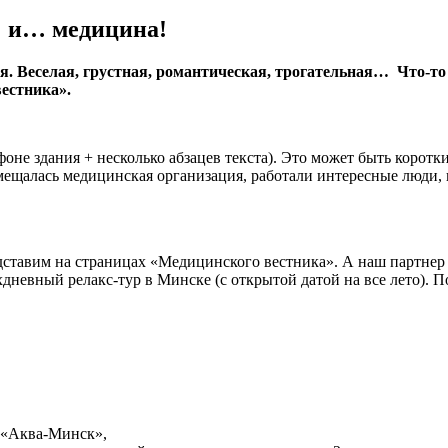
а и… медицина!
ия. Веселая, грустная, романтическая, трогательная… Что-то
естника».
не здания + несколько абзацев текста). Это может быть коротки
азмещалась медицинская организация, работали интересные люди
дставим на страницах «Медицинского вестника». А наш партне
невный релакс-тур в Минске (с открытой датой на все лето). По
 «Аква-Минск»,