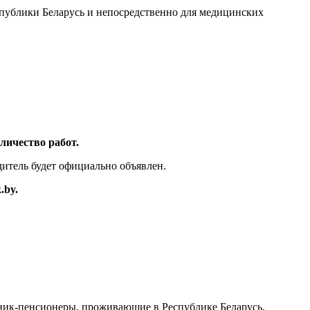
спублики Беларусь и непосредственно для медицинских
личество работ.
дитель будет официально объявлен.
k
.
by
.
тник-пенсионеры, проживающие в Республике Беларусь.