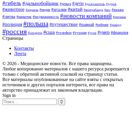
#гибель
#дальнобойщик
#дети
#деньга
#долгожитель
#дуров
#китай
#животное
#италия
#кража
#индия
#израиль
#контрабанда
#кот
#новости компаний
#литва
#недвижимость
#наркотик
#питание
#польша
#полиция
#путешествие
#пьяный
#рейтинг
#рекорд
#россия
#сша
#умер
#телефон
#франция
#турция
#сигарета
#угон
Страницы
Контакты
Лента
© 2026 - Медицинские новости. Все права защищены.
Любое копирование материалов с нашего ресурса разрешается
только с обратной активной ссылкой на страницу статьи.
Все материалы опубликованные на сайте взяты с открытых
источников и других порталов интернета, все права на
авторство принадлежат их законным владельцам.
Sign in