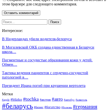
этом браузере для следующего комментария.
Интересное:
В Нидерландах убили водителя-белоруса
В Могилевской ОКБ создана единственная в Беларуси
школа…
Пигментные и сосудистые образования кожи у детей.
Обмен…
Тактика ведения пациентов с сердечно-сосудистой
патологией в…
Президент Ирана погиб при крушении вертолета
Метки
#tochka
#авто
#blizko
#австрия
#алкоголь
#apple
#автобус
#беларусь
#германия
#богатство
#бизнес
#болезнь