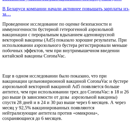
В Беларуси компании начали активнее повышать зарплаты из-
за…
Проведенное исследование по оценке безопасности и
иммуногенности бустерной гетерогенной аэрозольной
вакцинации с пероральным вдыханием аденовирусной
векторной вакцины (Ad5) показало хорошие результаты. При
использовании аэрозольного бустера регистрировали меньше
побочных эффектов, чем при внутримышечном введении
китайской вакцины CoronaVac.
Еще в одном исследовании было показано, что при
вакцинации цельновирионной вакциной CoronaVac и бустере
аэрозольной векторной вакциной Ad5 появляется больше
антител, чем при использовании трех доз CoronaVac: в 18 и 26
раз выше (в зависимости от дозы аэрозольной вакцины)
спустя 28 дней и в 24 и 30 раз выше через 6 месяцев. А через
месяц у 92,5% вакцинированных появляются
нейтрализующие антитела против «омикрона»,
сохраняющиеся до 6 месяцев.