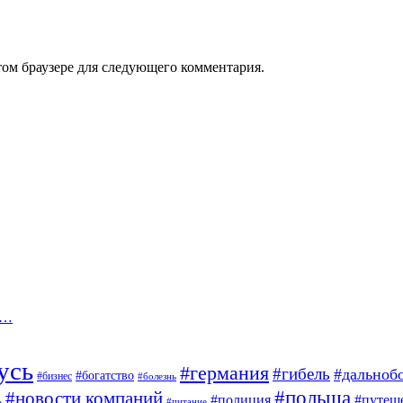
том браузере для следующего комментария.
.…
усь
#германия
#гибель
#дальноб
#богатство
#бизнес
#болезнь
#польша
#новости компаний
#полиция
#путеш
ь
#питание