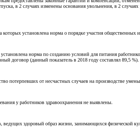
никам предоставлены законные гарантии и компенсации, отмене
тпуска, в 2 случаях изменены основания увольнения, в 2 случа
а которых установлена норма о порядке участия общественных ин
 установлена норма по созданию условий для питания работников
ный договор (данный показатель в 2018 году составлял 89,5 %).
во потерпевших от несчастных случаев на производстве уменьши
евания у работников здравоохранения не выявлены.
 ведущих здоровый образ жизни, занимающихся физической куль