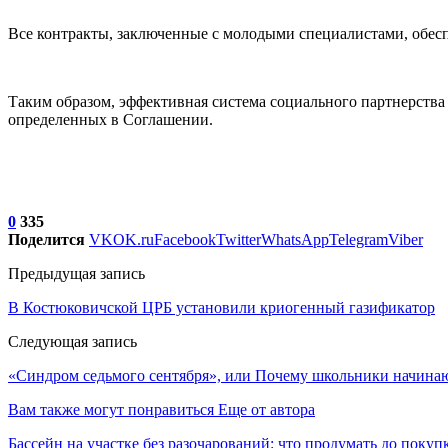
Все контракты, заключенные с молодыми специалистами, обес
Таким образом, эффективная система социального партнерства
определенных в Соглашении.
0
335
Поделится
VK
OK.ru
Facebook
Twitter
WhatsApp
Telegram
Viber
Предыдущая запись
В Костюковичской ЦРБ установили криогенный газификатор
Следующая запись
«Синдром седьмого сентября», или Почему школьники начинаю
Вам также могут понравиться
Еще от автора
Бассейн на участке без разочарований: что продумать до покуп