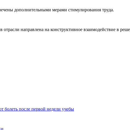
печены дополнительными мерами стимулирования труда.
 в отрасли направлена на конструктивное взаимодействие в реш
т болеть после первой недели учебы
ки