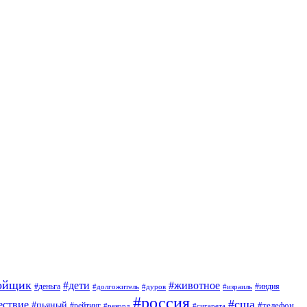
ойщик
#дети
#животное
#индия
#деньга
#долгожитель
#дуров
#израиль
#россия
#сша
ествие
#пьяный
#телефон
#рейтинг
#сигарета
#рекорд