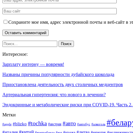
Сохраните мое имя, адрес электронной почты и веб-сайт в э
Интересное:
Зарплату интерну — вовремя!
Названы причины популярности дубайского шоколада
Приостановлена деятельность двух столичных медцентров
Артериальная гипертензия: что нового в лечении?
Эндокринные и метаболические риски при COVID-19. Часть 2
Метки
#белар
#tochka
#авто
#blizko
#австрия
#алкоголь
#apple
#автобус
#китай
#италия
#литва
#кража
#недвижимост
#наркотик
#контрабанда
#кот