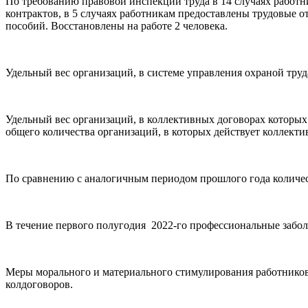
По требованию правовой инспекции труда в 14 случаях работ
контрактов, в 5 случаях работникам предоставлены трудовые о
пособий. Восстановлены на работе 2 человека.
Удельный вес организаций, в системе управления охраной труд
Удельный вес организаций, в коллективных договорах которых
общего количества организаций, в которых действует коллектив
По сравнению с аналогичным периодом прошлого года количест
В течение первого полугодия 2022-го профессиональные забол
Меры морального и материального стимулирования работников,
колдоговоров.