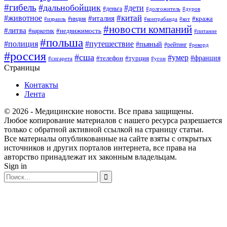
#гибель
#дальнобойщик
#дети
#деньга
#долгожитель
#дуров
#китай
#животное
#италия
#кража
#индия
#израиль
#контрабанда
#кот
#новости компаний
#литва
#недвижимость
#наркотик
#питание
#польша
#полиция
#путешествие
#пьяный
#рейтинг
#рекорд
#россия
#сша
#умер
#телефон
#франция
#турция
#сигарета
#угон
Страницы
Контакты
Лента
© 2026 - Медицинские новости. Все права защищены.
Любое копирование материалов с нашего ресурса разрешается
только с обратной активной ссылкой на страницу статьи.
Все материалы опубликованные на сайте взяты с открытых
источников и других порталов интернета, все права на
авторство принадлежат их законным владельцам.
Sign in