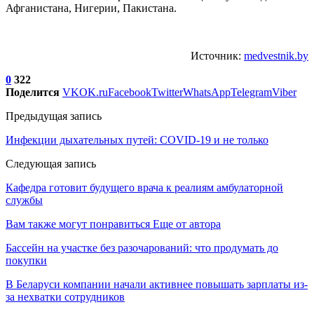
Афганистана, Нигерии, Пакистана.
Источник:
medvestnik.by
0
322
Поделится
VK
OK.ru
Facebook
Twitter
WhatsApp
Telegram
Viber
Предыдущая запись
Инфекции дыхательных путей: COVID-19 и не только
Следующая запись
Кафедра готовит будущего врача к реалиям амбулаторной
службы
Вам также могут понравиться
Еще от автора
Бассейн на участке без разочарований: что продумать до
покупки
В Беларуси компании начали активнее повышать зарплаты из-
за нехватки сотрудников