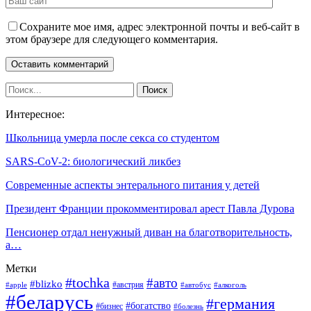
Сохраните мое имя, адрес электронной почты и веб-сайт в
этом браузере для следующего комментария.
Интересное:
Школьница умерла после секса со студентом
SARS-CoV-2: биологический ликбез
Современные аспекты энтерального питания у детей
Президент Франции прокомментировал арест Павла Дурова
Пенсионер отдал ненужный диван на благотворительность,
а…
Метки
#tochka
#авто
#blizko
#австрия
#алкоголь
#apple
#автобус
#беларусь
#германия
#богатство
#бизнес
#болезнь