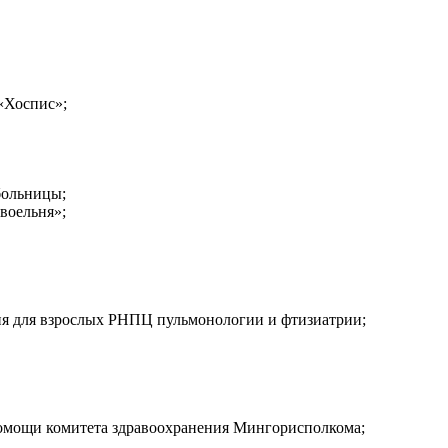
«Хоспис»;
больницы;
воельня»;
ия для взрослых РНПЦ пульмонологии и фтизиатрии;
омощи комитета здравоохранения Мингорисполкома;