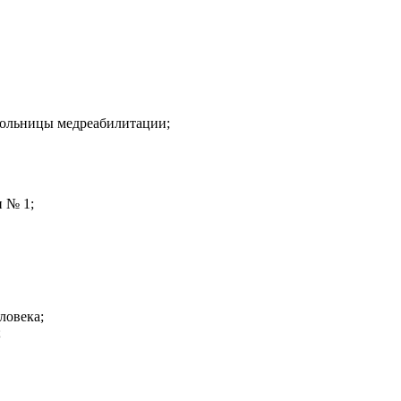
больницы медреабилитации;
 № 1;
ловека;
;