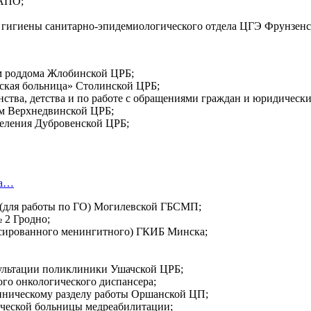
МАПО;
 гигиены санитарно-эпидемиологического отдела ЦГЭ Фрунзенс
 роддома Жлобинской ЦРБ;
кая больница» Столинской ЦРБ;
нства, детства и по работе с обращениями граждан и юридичес
м Верхнедвинской ЦРБ;
деления Дубровенской ЦРБ;
за…
 (для работы по ГО) Могилевской ГБСМП;
 2 Гродно;
ксированного менингитного) ГКИБ Минска;
сультации поликлиники Ушачской ЦРБ;
го онкологического диспансера;
иническому разделу работы Оршанской ЦП;
ческой больницы медреабилитации;