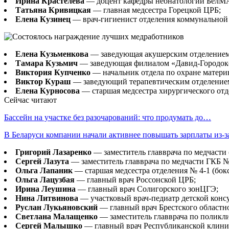
Ирина Крастелева
— доцент кафедры неонатологии Бел
Татьяна Кривицкая
— главная медсестра Горецкой ЦРБ;
Елена Кузинец
— врач-гигиенист отделения коммунальной
Елена Кузьменкова
— заведующая акушерским отделением
Тамара Кузьмич
— заведующая филиалом «Давид-Городокс
Виктория Купченко
— начальник отдела по охране матери
Виктор Кураш
— заведующий терапевтическим отделение
Елена Курносова
— старшая медсестра хирургического от
Сейчас читают
Бассейн на участке без разочарований: что продумать до…
В Беларуси компании начали активнее повышать зарплаты из-
Григорий Лазаренко
— заместитель главврача по медчасти
Сергей Лазута
— заместитель главврача по медчасти ГКБ №
Ольга Лапаник
— старшая медсестра отделения № 4-1 (бо
Ольга Лацузбая
— главный врач Россонской ЦРБ;
Ирина Леушина
— главный врач Солигорского зонЦГЭ;
Нина Литвинова
— участковый врач-педиатр детской кон
Руслан Лукьяновский
— главный врач Брестского областно
Светлана Малащенко
— заместитель главврача по поликл
Сергей Малышко
— главный врач Республиканской клини