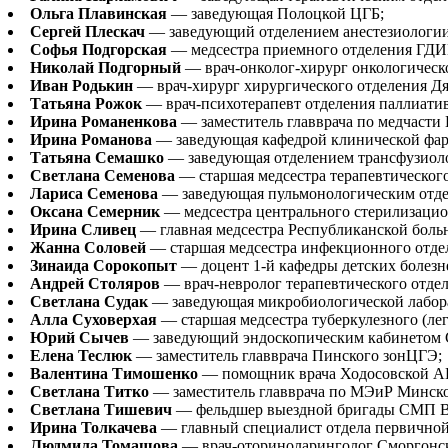
Ольга Плавинская
— заведующая Полоцкой ЦГБ;
Сергей Плескач
— заведующий отделением анестезиологии
Софья Подгорская
— медсестра приемного отделения ГДИ
Николай Подгорный
— врач-онколог-хирург онкологическ
Иван Родькин
— врач-хирург хирургического отделения Д
Татьяна Рожок
— врач-психотерапевт отделения паллиати
Ирина Романенкова
— заместитель главврача по медчаст
Ирина Романова
— заведующая кафедрой клинической фа
Татьяна Семашко
— заведующая отделением трансфузиол
Светлана Семенова
— старшая медсестра терапевтическог
Лариса Семенова
— заведующая пульмонологическим отдел
Оксана Семерник
— медсестра центрального стерилизацио
Ирина Сливец
— главная медсестра Республиканской боль
Жанна Соловей
— старшая медсестра инфекционного отде
Зинаида Сорокопыт
— доцент 1-й кафедры детских болез
Андрей Столяров
— врач-невролог терапевтического отде
Светлана Судак
— заведующая микробиологической лабор
Алла Суховерхая
— старшая медсестра туберкулезного (л
Юрий Сычев
— заведующий эндоскопическим кабинетом 
Елена Теслюк
— заместитель главврача Пинского зонЦГЭ;
Валентина Тимошенко
— помощник врача Ходосовской А
Светлана Титко
— заместитель главврача по МЭиР Минско
Светлана Тишевич
— фельдшер выездной бригады СМП Во
Ирина Толкачева
— главный специалист отдела первично
Людмила Томашова
— врач-оториноларинголог Сморгонс