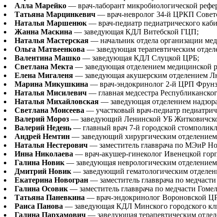
Алла Марейко
— врач-лаборант микробиологической рефе
Татьяна Марцинкевич
— врач-невролог 34-й ЦРКП Советс
Наталья Маршенюк
— врач-педиатр педиатрического каби
Жанна Маскина
— заведующая КДЛ Витебской ГЦП;
Наталья Мастерская
— начальник отдела организации ме
Ольга Матвеенкова
— заведующая терапевтическим отдел
Валентина Машко
— заведующая КДЛ Слуцкой ЦРБ;
Светлана Мекта
— заведующая отделением медицинской ре
Елена Мигаленя
— заведующая акушерским отделением Л
Марина Микушкина
— врач-эндокринолог 2-й ЦРП Фрунз
Наталья Мисилевич
— главная медсестра Республиканског
Наталья Михайловская
— заведующая отделением надзор
Светлана Моисеева
— участковый врач-педиатр педиатриче
Валерий Мороз
— заведующий Ленинской УБ Житковичск
Валерий Недень
— главный врач 7-й городской стомполик
Андрей Немтин
— заведующий хирургическим отделением
Наталья Нестерович
— заместитель главврача по МЭиР Но
Инна Николаева
— врач-акушер-гинеколог Ивенецкой гор
Галина Новик
— заведующая неврологическим отделением 
Дмитрий Новик
— заведующий гематологическим отделени
Екатерина Новогран
— заместитель главврача по медчаст
Галина Осовик
— заместитель главврача по медчасти Гомел
Татьяна Паневкина
— врач-эндокринолог Вороновской ЦР
Раиса Панова
— заведующая КДЛ Минского городского кли
Галина Пархамович
— заведующая терапевтическим отдел