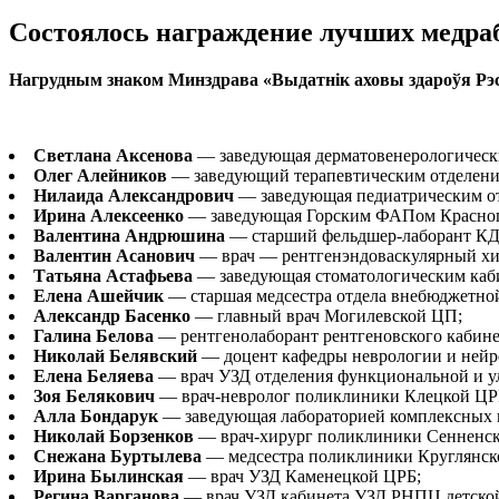
Состоялось награждение лучших медра
Нагрудным знаком Минздрава «Вы
датнік аховы здароўя Рэ
Светлана Аксенова
— заведующая дерматовенерологически
Олег Алейников
— заведующий терапевтическим отделени
Нилаида Александрович
— заведующая педиатрическим о
Ирина Алексеенко
— заведующая Горским ФАПом Красноп
Валентина Андрюшина
— старший фельдшер-лаборант КД
Валентин Асанович
— врач — рентгенэндоваскулярный хи
Татьяна Астафьева
— заведующая стоматологическим каб
Елена Ашейчик
— старшая медсестра отдела внебюджетной
Александр Басенко
— главный врач Могилевской ЦП;
Галина Белова
— рентгенолаборант рентгеновского кабине
Николай Белявский
— доцент кафедры неврологии и ней
Елена Беляева
— врач УЗД отделения функциональной и ул
Зоя Белякович
— врач-невролог поликлиники Клецкой ЦР
Алла Бондарук
— заведующая лабораторией комплексных 
Николай Борзенков
— врач-хирург поликлиники Сенненск
Снежана Буртылева
— медсестра поликлиники Круглянск
Ирина Былинская
— врач УЗД Каменецкой ЦРБ;
Регина Варганова
— врач УЗД кабинета УЗД РНПЦ детской