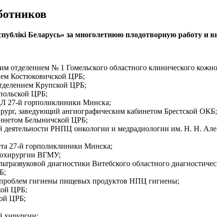
ботников
спублікі Беларусь
» за многолетнюю плодотворную работу и 
м отделением № 1 Гомельского областного клинического кожно
ем Костюковичской ЦРБ;
тделением Крупской ЦРБ;
ольской ЦРБ;
Л 27-й горполиклиники Минска;
рург, заведующий ангиографическим кабинетом Брестской ОКБ;
инетом Белыничской ЦРБ;
 деятельности РНПЦ онкологии и медрадиологии им. Н. Н. Але
та 27-й горполиклиники Минска;
рохирургии ВГМУ;
ьтразвуковой диагностики Витебского областного диагностичес
Б;
проблем гигиены пищевых продуктов НПЦ гигиены;
ой ЦРБ;
ой ЦРБ;
 хирургии;