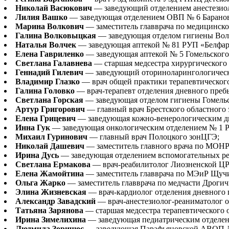
Николай Васюкович
— заведующий отделением анестезио
Лилия Вашко
— заведующая отделением ОВП № 6 Барано
Марина Волкович
— заместитель главврача по медицинско
Галина Волковыцкая
— заведующая отделом гигиены Вол
Наталья Волчек
— заведующая аптекой № 81 РУП «Белфар
Елена Гавриленко
— заведующая аптекой № 5 Гомельског
Светлана Галавнева
— старшая медсестра хирургического
Геннадий Гилевич
— заведующий оториноларингологичес
Владимир Глазко
— врач общей практики терапевтическог
Галина Головко
— врач-терапевт отделения дневного преб
Светлана Горская
— заведующая отделом гигиены Гомель
Артур Григорович
— главный врач Брестского областного 
Елена Грицевич
— заведующая кожно-венерологическим д
Инна Гук
— заведующая онкологическим отделением № 1 
Михаил Гуринович
— главный врач Полоцкого зонЦГЭ;
Николай Дашевич
— заместитель главного врача по МОН
Ирина Дусь
— заведующая отделением вспомогательных р
Светлана Ермакова
— врач-реабилитолог Лиозненской ЦР
Елена Жамойтина
— заместитель главврача по МЭиР Щуч
Ольга Жарко
— заместитель главврача по медчасти Дроги
Элина Жизневская
— врач-кардиолог отделения дневного
Александр Завадский
— врач-анестезиолог-реаниматолог 
Татьяна Зарянова
— старшая медсестра терапевтического 
Ирина Зимелихина
— заведующая педиатрическим отделен
Людмила Зоричюс
— заведующая Парафьяновской АВОП 