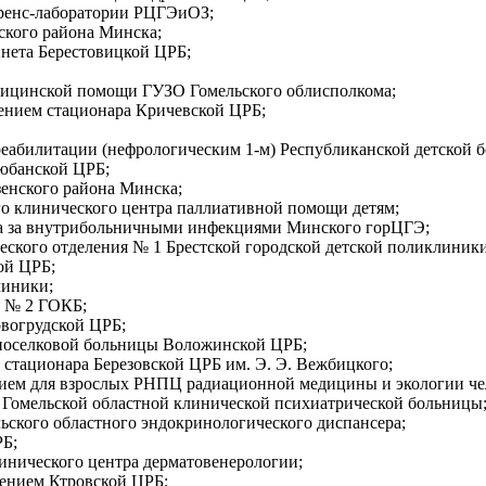
ренс-лаборатории РЦГЭиОЗ;
кого района Минска;
нета Берестовицкой ЦРБ;
дицинской помощи ГУЗО Гомельского облисполкома;
ением стационара Кричевской ЦРБ;
абилитации (нефрологическим 1-м) Республиканской детской 
юбанской ЦРБ;
енского района Минска;
о клинического центра паллиативной помощи детям;
а за внутрибольничными инфекциями Минского горЦГЭ;
ского отделения № 1 Брестской городской детской поликлиники
ой ЦРБ;
линики;
 № 2 ГОКБ;
вогрудской ЦРБ;
поселковой больницы Воложинской ЦРБ;
стационара Березовской ЦРБ им. Э. Э. Вежбицкого;
ем для взрослых РНПЦ радиационной медицины и экологии че
и Гомельской областной клинической психиатрической больницы
ьского областного эндокринологического диспансера;
Б;
нического центра дерматовенерологии;
ением Ктровской ЦРБ;