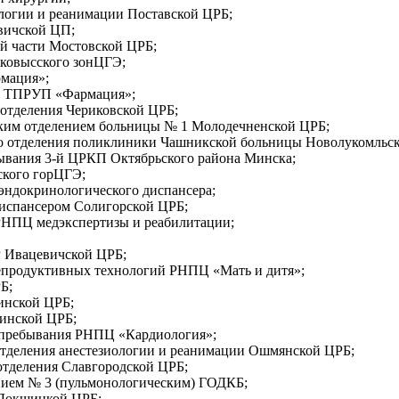
логии и реанимации Поставской ЦРБ;
вичской ЦП;
й части Мостовской ЦРБ;
ковысского зонЦГЭ;
мация»;
о ТПРУП «Фармация»;
 отделения Чериковской ЦРБ;
ким отделением больницы № 1 Молодечненской ЦРБ;
о отделения поликлиники Чашникской больницы Новолукомльс
ывания 3-й ЦРКП Октябрьского района Минска;
ского горЦГЭ;
эндокринологического диспансера;
испансером Солигорской ЦРБ;
РНПЦ медэкспертизы и реабилитации;
Р Ивацевичской ЦРБ;
епродуктивных технологий РНПЦ «Мать и дитя»;
Б;
инской ЦРБ;
чинской ЦРБ;
 пребывания РНПЦ «Кардиология»;
отделения анестезиологии и реанимации Ошмянской ЦРБ;
отделения Славгородской ЦРБ;
ием № 3 (пульмонологическим) ГОДКБ;
Докшицкой ЦРБ;