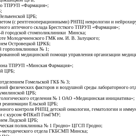
го ТПРУП «Фармация»;
;
Зельвенской ЦРБ;
етом (с рентгеноперационными) РНПЦ неврологии и нейрохир
тного аптечного склада Брестсткого ТПРУП «Фармация»;
3-й городской стомполиклиники Минска;
оте Молодечненского ГМК им. И. В. Залуцкого;
ием Островецкой ЦРКБ;
й горполиклиники № 1;
ированной медицинской помощи управления организации медиц
йона ТПРУП «Минская Фармация»;
ой ЦРБ;
отделением Гомельской ГКБ № 3;
ний физических факторов и воздушной среды лабораторного о
милинской ЦРБ;
тологического отделения № 1 ОАО «Медицинская инициатива»;
и реанимации Ельской ЦРБ;
нного контроля РНПЦ детской онкологии, гематологии и имму
ии с курсом ФПКиП ГомГМУ;
ием Лидской ЦРБ;
еская поликлиника № 1 Гродно» ЦГСП Гродно;
о-методического отдела ГКБСМП Минска;