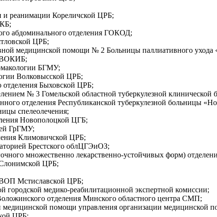
 и реанимации Кореличской ЦРБ;
КБ;
ого абдоминального отделения ГОКОД;
ятловской ЦРБ;
вной медицинской помощи № 2 Больницы паллиативного ухода 
и ВОКИБ;
рмакологии БГМУ;
огии Волковысской ЦРБ;
о отделения Быховской ЦРБ;
ением № 3 Гомельской областной туберкулезной клинической 
нного отделения Республиканской туберкулезной больницы «Но
ницы спелеолечения;
ления Новополоцкой ЦГБ;
ней ГрГМУ;
ления Климовичской ЦРБ;
аторией Брестского облЦГЭиОЗ;
егочного множественно лекарственно-устойчивых форм) отделен
Слонимской ЦРБ;
ВОП Мстиславской ЦРБ;
й городской медико-реабилитационной экспертной комиссии;
ложинского отделения Минского областного центра СМП;
й медицинской помощи управления организации медицинской п
кой ЦРБ;