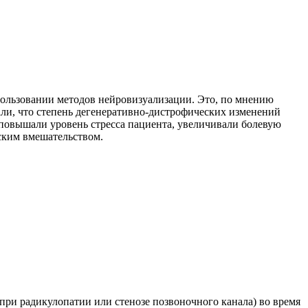
спользовании методов нейровизуализации. Это, по мнению
зали, что степень дегенеративно-дистрофических изменений
повышали уровень стресса пациента, увеличивали болевую
ским вмешательством.
ри радикулопатии или стенозе позвоночного канала) во время