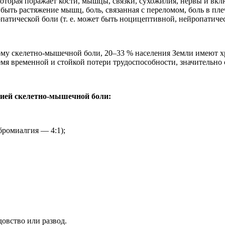
которая поражает кости, мышцы, связки, сухожилия, нервы и вк
 быть растяжение мышц, боль, связанная с переломом, боль в пл
патической боли (т. е. может быть ноцицептивной, нейропатиче
му скелетно-мышечной боли, 20–33 % населения Земли имеют х
емя временной и стойкой потери трудоспособности, значительно 
цией скелетно-мышечной боли:
ромиалгия — 4:1);
довство или развод.