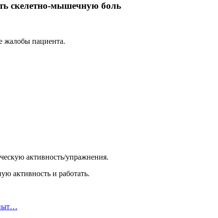
ть скелетно-мышечную боль
е жалобы пациента.
ическую активность/упражнения.
ую активность и работать.
опыт…