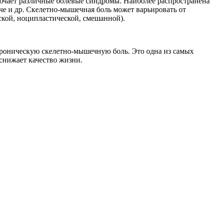
лючает различные болевые синдромы. Наиболее распространена
ече и др. Скелетно-мышечная боль может варьировать от
ской, ноципластической, смешанной).
роническую скелетно-мышечную боль. Это одна из самых
снижает качество жизни.