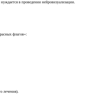
 нуждается в проведении нейровизуализации.
красных флагов»:
о лечения).