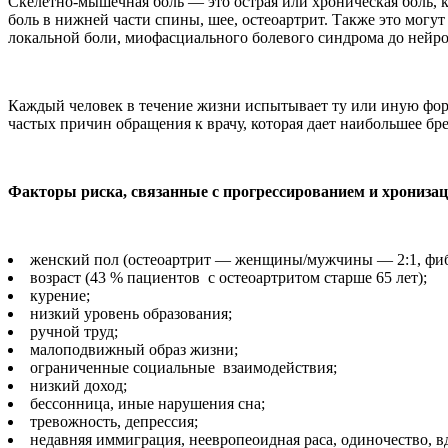
Скелетно-мышечная боль — это острая или хроническая боль, 
боль в нижней части спины, шее, остеоартрит. Также это могут
локальной боли, миофасциального болевого синдрома до нейро
Каждый человек в течение жизни испытывает ту или иную фор
частых причин обращения к врачу, которая дает наибольшее бр
Факторы риска, связанные с прогрессированием и хрониза
женский пол (остеоартрит — женщины/мужчины — 2:1, фиб
возраст (43 % пациентов с остеоартритом старше 65 лет);
курение;
низкий уровень образования;
ручной труд;
малоподвижный образ жизни;
ограниченные социальные взаимодействия;
низкий доход;
бессонница, иные нарушения сна;
тревожность, депрессия;
недавняя иммиграция, неевропеоидная раса, одиночество, в