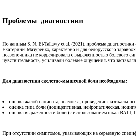
Проблемы диагностики
По данным S. N. El-Tallawy et al. (2021), проблема диагност
Екатерины Мазуренко, характерно и для белорусского здравоохр
позвоночника не коррелировала с выраженностью болевого си
чувствительность, усиливали болевые ощущения, что заставля
Для диагностики скелетно-мышечной боли необходимы:
оценка жалоб пациента, анамнеза, проведение физикального
оценка типа боли (ноцицептивная, нейропатическая, ноципл
оценка выраженности боли (с использованием шкал ВАШ, D
При отсутствии симптомов, указывающих на серьезную специфи