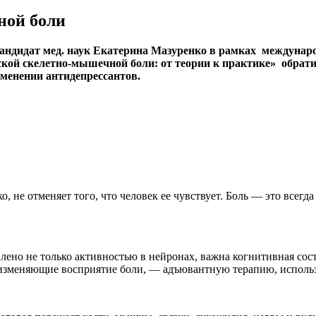
ной боли
ндидат мед. наук Екатерина Мазуренко в рамках междунаро
кой скелетно-мышечной боли: от теории к практике» обрати
менении антидепрессантов.
о, не отменяет того, что человек ее чувствует. Боль — это всег
ено не только активностью в нейронах, важна когнитивная сост
 изменяющие восприятие боли, — адъювантную терапию, исполь