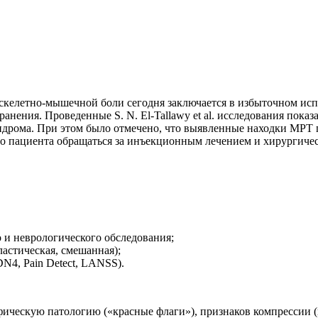
ики скелетно-мышечной боли сегодня заключается в избыточном и
анения. Проведенные S. N. El-Tallawy et al. исследования пока
ндрома. При этом было отмечено, что выявленные находки МРТ 
ло пациента обращаться за инъекционным лечением и хирургиче
 и неврологического обследования;
астическая, смешанная);
N4, Pain Detect, LANSS).
ческую патологию («красные флаги»), признаков компрессии (п