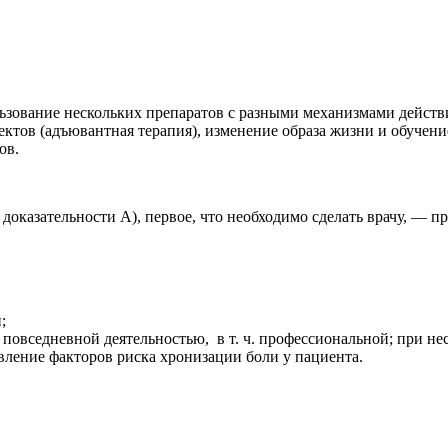
ование нескольких препаратов с разными механизмами действия
тов (адъювантная терапия), изменение образа жизни и обучени
ов.
оказательности А), первое, что необходимо сделать врачу, — пр
;
 повседневной деятельностью, в т. ч. профессиональной; при н
вление факторов риска хронизации боли у пациента.