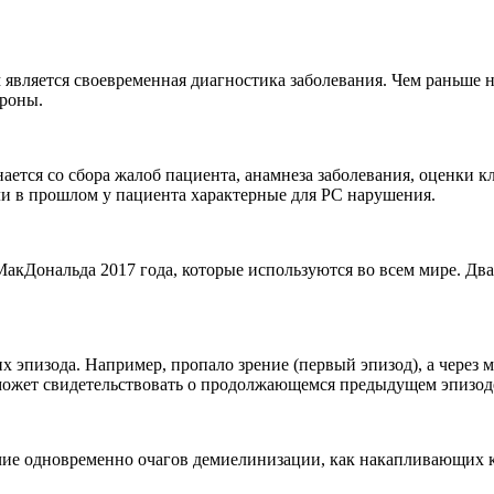
является своевременная диагностика заболевания. Чем раньше 
ейроны.
нается со сбора жалоб пациента, анамнеза заболевания, оценки 
ли в прошлом у пациента характерные для РС нарушения.
МакДональда 2017 года, которые используются во всем мире. Дв
х эпизода. Например, пропало зрение (первый эпизод), а через 
о может свидетельствовать о продолжающемся предыдущем эпизод
ичие одновременно очагов демиелинизации, как накапливающих к