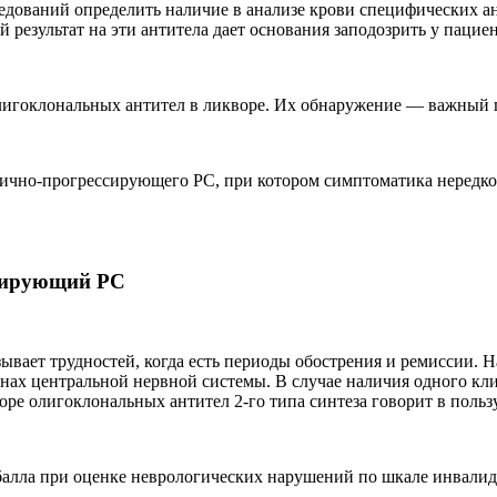
едований определить наличие в анализе крови специфических ан
езультат на эти антитела дает основания заподозрить у пацие
лигоклональных антител в ликворе. Их обнаружение — важный 
рвично-прогрессирующего РС, при котором симптоматика нередк
сирующий РС
ывает трудностей, когда есть периоды обострения и ремиссии.
нах центральной нервной системы. В случае наличия одного кли
ре олигоклональных антител 2-го типа синтеза говорит в польз
алла при оценке неврологических нарушений по шкале инвалиди