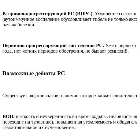
Вторично-прогрессирующий РС (ВПРС).
Ухудшение состояни
(аутоиммунное воспаление обусловливает гибель не только аксо
начала болезни.
Первично-прогрессирующий тип течения РС.
Уже с первых с
года, нет четких периодов обострения, не бывает ремиссий.
Возможные дебюты РС
Существует ряд признаков, наличие которых может свидетельств
ВОП:
шаткость и неуверенность во время ходьбы, неловкость л
переходит на туловище), повышенная утомляемость и общая сл
самостоятельное их исчезновение.