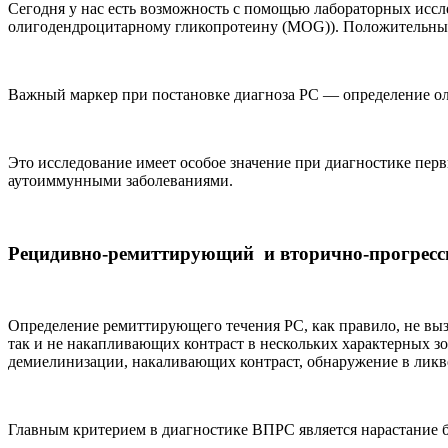
Сегодня у нас есть возможность с помощью лабораторных иссл
олигодендроцитарному гликопротеину (MOG)). Положительный р
Важный маркер при постановке диагноза РС — определение о
Это исследование имеет особое значение при диагностике пе
аутоиммунными заболеваниями.
Рецидивно-ремиттирующий и вторично-прогрес
Определение ремиттирующего течения РС, как правило, не выз
так и не накапливающих контраст в нескольких характерных зо
демиелинизации, накаливающих контраст, обнаружение в ликво
Главным критерием в диагностике ВПРС является нарастание б