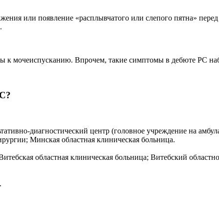
жения или появление «расплывчатого или слепого пятна» перед 
.
ы к мочеиспусканию. Впрочем, такие симптомы в дебюте РС на
РС?
тативно-диагностический центр (головное учреждение на амбул
рургии; Минская областная клиническая больница.
Витебская областная клиническая больница; Витебский област
.