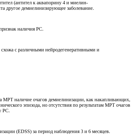
тител (антител к аквапорину 4 и миелин-
нта другое демиелинизирующее заболевание.
признак наличия РС.
о схожа с различными нейродегенеративными и
 На МРТ наличие очагов демиелинизации, как накапливающих,
нического эпизода, но отсутствия по результатам МРТ очагов
у РС.
зации (EDSS) за период наблюдения 3 и 6 месяцев.