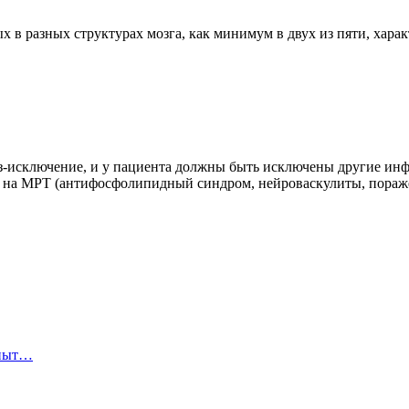
х в разных структурах мозга, как минимум в двух из пяти, хара
оз-исключение, и у пациента должны быть исключены другие ин
 на МРТ (антифосфолипидный синдром, нейроваскулиты, пораже
опыт…