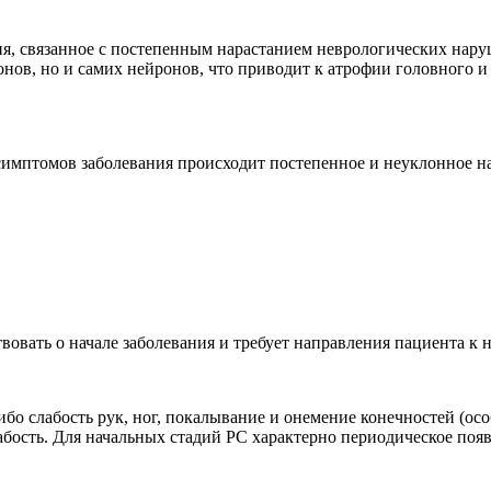
я, связанное с постепенным нарастанием неврологических нар
нов, но и самих нейронов, что приводит к атрофии головного и 
имптомов заболевания происходит постепенное и неуклонное н
овать о начале заболевания и требует направления пациента к н
ибо слабость рук, ног, покалывание и онемение конечностей (осо
абость. Для начальных стадий РС характерно периодическое поя