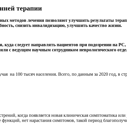
анней терапии
ых методов лечения позволяют улучшить результаты терапи
бность, снизить инвалидизацию, улучшить качество жизни.
я, куда следует направлять пациентов при подозрении на РС,
рили с ведущим научным сотрудником неврологического отде
учая на 100 тысяч населения. Всего, по данным за 2020 год, в с
трений, когда появляется новая клиническая симптоматика или
 функций, нет нарастания симптомов, такой период благополуч