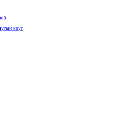
мой
нутый круг