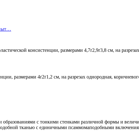
опыт…
астической консистенции, размерами 4,7ґ2,9ґ3,8 см, на разреза
нции, размерами 4ґ2ґ1,2 см, на разрезах однородная, коричневог
и образованиями с тонкими стенками различной формы и вели
одобной тканью с единичными псаммомаподобными включениями