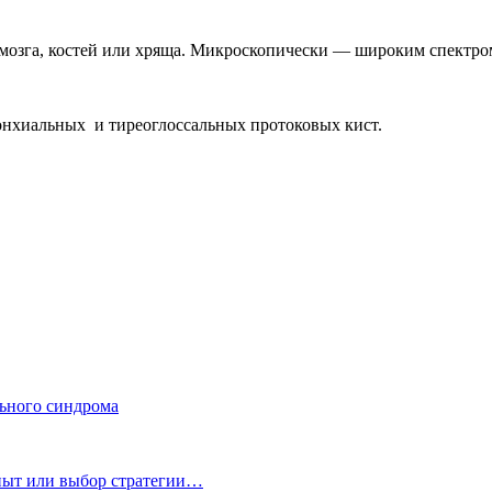
 мозга, костей или хряща. Микроскопически — широким спектр
нхиальных и тиреоглоссальных протоковых кист.
ьного синдрома
пыт или выбор стратегии…