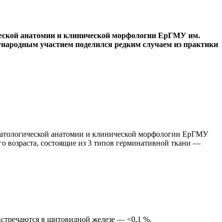
ческой анатомии и клинической морфологии ЕрГМУ им.
дународным участием поделился редким случаем из практики
 патологической анатомии и клинической морфологии ЕрГМУ
го возраста, состоящие из 3 типов герминативной ткани —
 встречаются в щитовидной железе — <0,1 %.