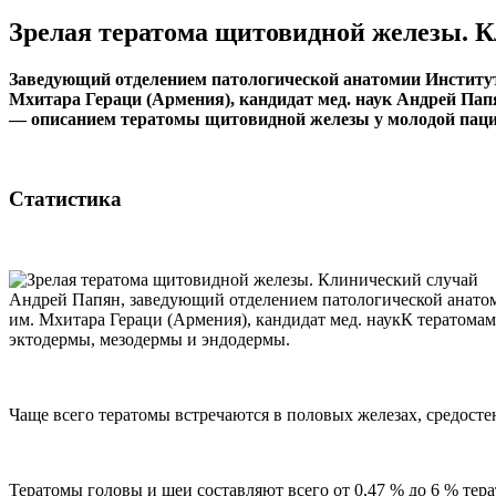
Зрелая тератома щитовидной железы. 
Заведующий отделением патологической анатомии Институт
Мхитара Гераци (Армения), кандидат мед. наук Андрей Пап
— описанием тератомы щитовидной железы у молодой паци
Статистика
Андрей Папян, заведующий отделением патологической анато
им. Мхитара Гераци (Армения), кандидат мед. наукК тератомам
эктодермы, мезодермы и эндодермы.
Чаще всего тератомы встречаются в половых железах, средосте
Тератомы головы и шеи составляют всего от 0,47 % до 6 % тер