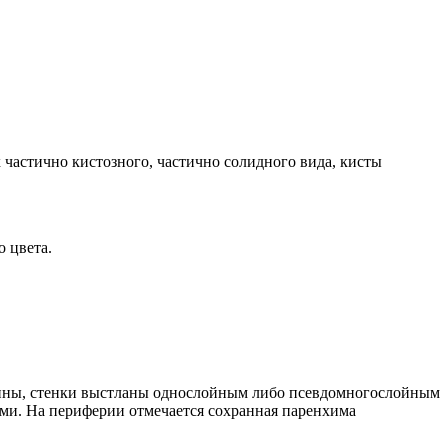
х частично кистозного, частично солидного вида, кисты
о цвета.
чины, стенки выстланы однослойным либо псевдомногослойным
. На периферии отмечается сохранная паренхима