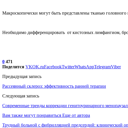
Макроскопически могут быть представлены тканью головного
Необходимо дифференцировать от кистозных лимфангиом, бро
0
471
Поделится
VK
OK.ru
Facebook
Twitter
WhatsApp
Telegram
Viber
Предыдущая запись
Рассеянный склероз: эффективность ранней терапии
Следующая запись
Современные тренды коррекции генитоуринарного менопаузал
Вам также могут понравиться
Еще от автора
Трудный больной с фибрилляцией предсердий: клинический о