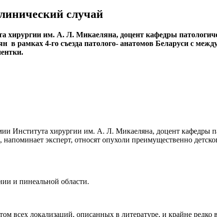
Клинический случай
а хирургии им. А. Л. Микаеляна, доцент кафедры патологи
ян в рамках 4-го съезда патолого- анатомов Беларуси с меж
ентки.
мии Института хирургии им. А. Л. Микаеляна, доцент кафедры
, напоминает эксперт, относят опухоли преимущественно детско
нии и пинеальной области.
атом всех локализаций, описанных в литературе, и крайне редко