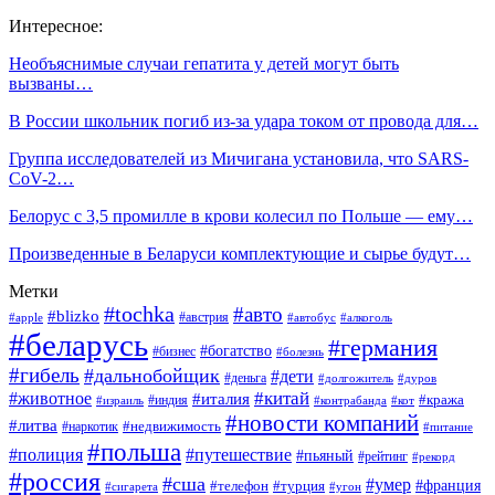
Интересное:
Необъяснимые случаи гепатита у детей могут быть
вызваны…
В России школьник погиб из-за удара током от провода для…
Группа исследователей из Мичигана установила, что SARS-
CoV-2…
Белорус с 3,5 промилле в крови колесил по Польше — ему…
Произведенные в Беларуси комплектующие и сырье будут…
Метки
#tochka
#авто
#blizko
#австрия
#алкоголь
#apple
#автобус
#беларусь
#германия
#богатство
#бизнес
#болезнь
#гибель
#дальнобойщик
#дети
#деньга
#долгожитель
#дуров
#китай
#животное
#италия
#кража
#индия
#израиль
#контрабанда
#кот
#новости компаний
#литва
#недвижимость
#наркотик
#питание
#польша
#полиция
#путешествие
#пьяный
#рейтинг
#рекорд
#россия
#сша
#умер
#телефон
#франция
#турция
#сигарета
#угон