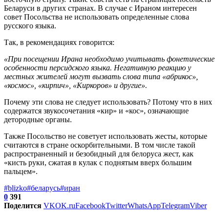
Беларуси в других странах. В случае с Ираном интересен
совет Посольства не использовать определенные слова
русского языка.
Так, в рекомендациях говорится:
«При посещении Ирана необходимо учитывать фонетические
особенности персидского языка. Негативную реакцию у
местных жителей могут вызвать слова типа «абрикос»,
«космос», «кирпич», «Киркоров» и другие».
Почему эти слова не следует использовать? Потому что в них
содержатся звукосочетания «кир» и «кос», означающие
детородные органы.
Также Посольство не советует использовать жесты, которые
считаются в стране оскорбительными. В том числе такой
распространенный и безобидный для белоруса жест, как
«кисть руки, сжатая в кулак с поднятым вверх большим
пальцем».
#blizko
#беларусь
#иран
0
391
Поделится
VK
OK.ru
Facebook
Twitter
WhatsApp
Telegram
Viber