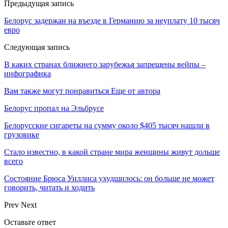
Предыдущая запись
Белорус задержан на въезде в Германию за неуплату 10 тысяч
евро
Следующая запись
В каких странах ближнего зарубежья запрещены вейпы –
инфографика
Вам также могут понравиться
Еще от автора
Белорус пропал на Эльбрусе
Белорусские сигареты на сумму около $405 тысяч нашли в
грузовике
Стало известно, в какой стране мира женщины живут дольше
всего
Состояние Брюса Уиллиса ухудшилось: он больше не может
говорить, читать и ходить
Prev
Next
Оставьте ответ