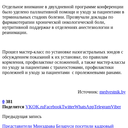
Отдельное внимание в двухдневной программе конференции
было уделено паллиативной помощи и уходу за пациентами в
терминальных стадиях болезни. Прозвучали доклады по
фармакотерапии хронической онкологической боли,
нутритивной поддержке в отделениях анестезиологии и
реанимации.
Прошел мастер-класс по установке назогастральных зондов с
обсуждением показаний к их установке, по правилам
кормления, профилактике осложнений, а также мастер-классы
по уходу за пациентами с трахеостомами, профилактики
пролежней и уходу за пациентами с пролежневыми ранами.
Источник:
medvestnik.by
0
381
Поделится
VK
OK.ru
Facebook
Twitter
WhatsApp
Telegram
Viber
Предыдущая запись
Представители Минздрава Беларуси посетили кадровый