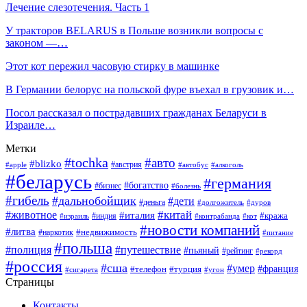
Лечение слезотечения. Часть 1
У тракторов BELARUS в Польше возникли вопросы с
законом —…
Этот кот пережил часовую стирку в машинке
В Германии белорус на польской фуре въехал в грузовик и…
Посол рассказал о пострадавших гражданах Беларуси в
Израиле…
Метки
#tochka
#авто
#blizko
#австрия
#алкоголь
#apple
#автобус
#беларусь
#германия
#богатство
#бизнес
#болезнь
#гибель
#дальнобойщик
#дети
#деньга
#долгожитель
#дуров
#китай
#животное
#италия
#кража
#индия
#израиль
#контрабанда
#кот
#новости компаний
#литва
#недвижимость
#наркотик
#питание
#польша
#полиция
#путешествие
#пьяный
#рейтинг
#рекорд
#россия
#сша
#умер
#телефон
#франция
#турция
#сигарета
#угон
Страницы
Контакты