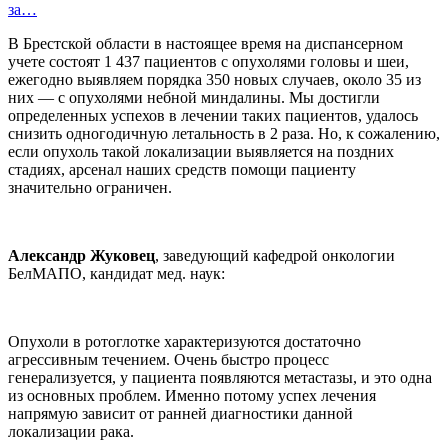
за…
В Брестской области в настоящее время на диспансерном
учете состоят 1 437 пациентов с опухолями головы и шеи,
ежегодно выявляем порядка 350 новых случаев, около 35 из
них — с опухолями небной миндалины. Мы достигли
определенных успехов в лечении таких пациентов, удалось
снизить одногодичную летальность в 2 раза. Но, к сожалению,
если опухоль такой локализации выявляется на поздних
стадиях, арсенал наших средств помощи пациенту
значительно ограничен.
Александр Жуковец
, заведующий кафедрой онкологии
БелМАПО, кандидат мед. наук:
Опухоли в ротоглотке характеризуются достаточно
агрессивным течением. Очень быстро процесс
генерализуется, у пациента появляются метастазы, и это одна
из основных проблем. Именно потому успех лечения
напрямую зависит от ранней диагностики данной
локализации рака.