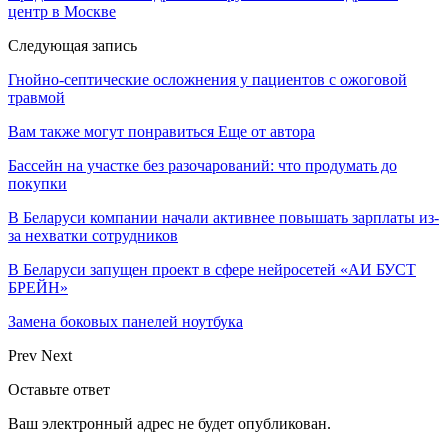
центр в Москве
Следующая запись
Гнойно-септические осложнения у пациентов с ожоговой
травмой
Вам также могут понравиться
Еще от автора
Бассейн на участке без разочарований: что продумать до
покупки
В Беларуси компании начали активнее повышать зарплаты из-
за нехватки сотрудников
В Беларуси запущен проект в сфере нейросетей «АИ БУСТ
БРЕЙН»
Замена боковых панелей ноутбука
Prev
Next
Оставьте ответ
Ваш электронный адрес не будет опубликован.